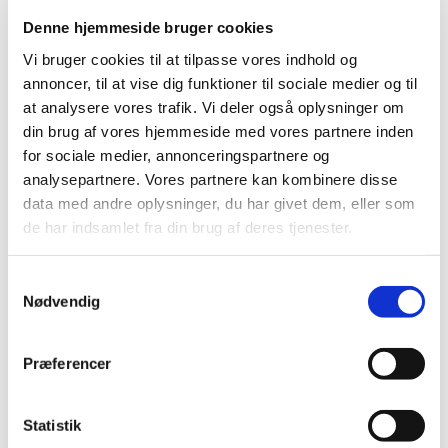
Standard salgspris DKK
DKK 79,95
89,95
Denne hjemmeside bruger cookies
DKK 45,00
DKK 63,96 ekskl. moms
Vi bruger cookies til at tilpasse vores indhold og
DKK 36,00 ekskl. moms
annoncer, til at vise dig funktioner til sociale medier og til
Køb nu
Køb nu
at analysere vores trafik. Vi deler også oplysninger om
På lager
På lager
din brug af vores hjemmeside med vores partnere inden
for sociale medier, annonceringspartnere og
analysepartnere. Vores partnere kan kombinere disse
data med andre oplysninger, du har givet dem, eller som
de har indsamlet fra din brug af deres tjenester.
Samtykkevalg
Nødvendig
Information
Præferencer
Jolly Egg "Interaktiv leg til din hund"
Statistik
På grund af den unikke form kan hunden ikke få fat i den,