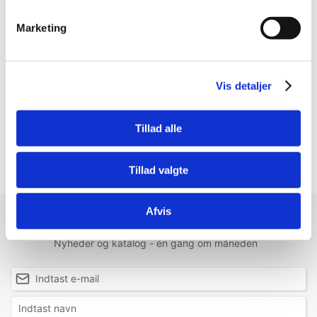
og hunden ved aldrig, hvor den skal hen.
Her er garanteret timevis af sjov.
Marketing
Bidfast og flyder.
Ekstremt holdbar
Nærmest umulig at tilintetgøre
Vis detaljer
Bliver ikke påvirket af vejrforhold (varme/kulde)
5 stjerner over stort set hele linjen
Tillad alle
Vægt 20cm: Ca. 176g
Small Jolly Egg (20 cm) er til de mindre hunde!
Tillad valgte
Afvis
Modtag vores nyhedsbrev
Nyheder og katalog - én gang om måneden