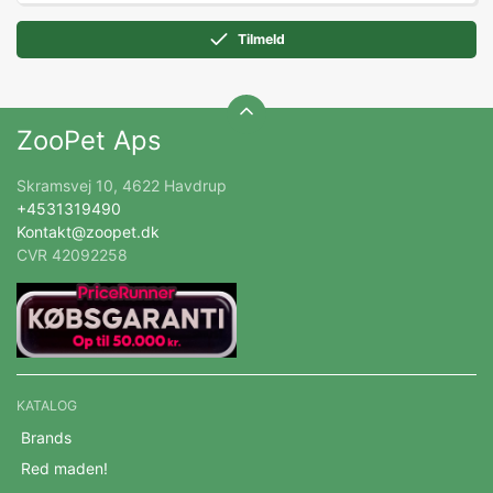
Tilmeld
ZooPet Aps
Skramsvej 10, 4622 Havdrup
+4531319490
Kontakt@zoopet.dk
CVR 42092258
KATALOG
Brands
Red maden!