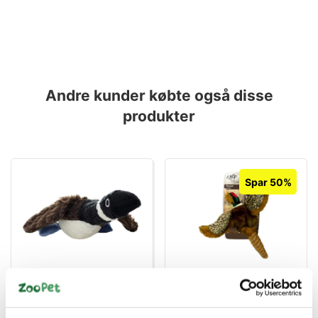
Andre kunder købte også disse
produkter
Spar 50%
180181904035
85004025
Mighty And –
FASAN L
Hundelegetø