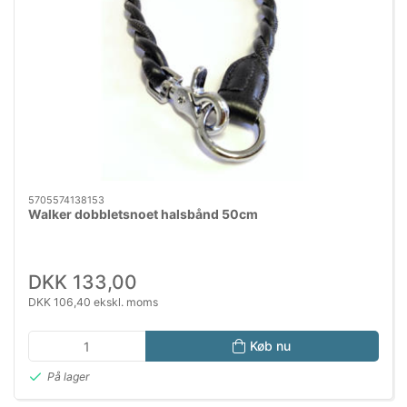
5705574138153
Walker dobbletsnoet halsbånd 50cm
DKK 133,00
DKK 106,40 ekskl. moms
Køb nu
På lager