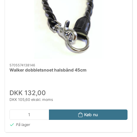
5705574138146
Walker dobbletsnoet halsbånd 45cm
DKK 132,00
DKK 105,60 ekskl. moms
Køb nu
På lager