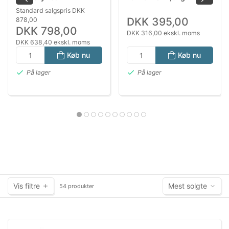
Hundeseng 100 x 70 cm
Hundefoder til Følsom
Standard salgspris DKK
Grå – Ortopædisk
Fordøjelse
DKK 395,00
878,00
Hundemadras
DKK 798,00
DKK 316,00 ekskl. moms
DKK 638,40 ekskl. moms
Køb nu
Køb nu
På lager
På lager
Vis filtre
Mest solgte
54 produkter