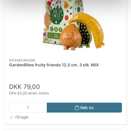
5414365365288
GardenBites fruity friends 12,5 cm. 3 stk. MIX
DKK 79,00
DKK 63,20 ekskl. moms
Køb nu
På lager