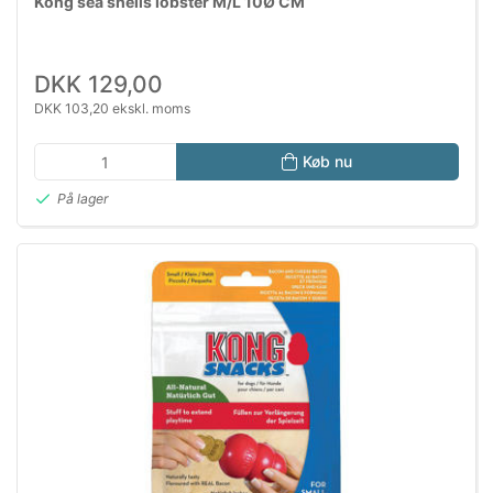
Kong sea shells lobster M/L 10Ø CM
DKK 129,00
DKK 103,20 ekskl. moms
Køb nu
På lager