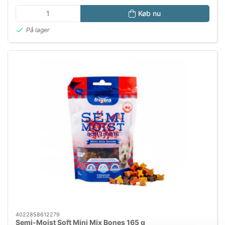
Køb nu
På lager
4022858612279
Semi-Moist Soft Mini Mix Bones 165 g