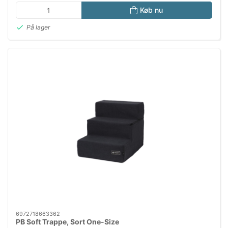
Køb nu
På lager
6972718663362
PB Soft Trappe, Sort One-Size