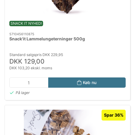
SNACK IT NYHED!
5710456110875
Snack'it Lammelungeterninger 500g
Standard salgspris DKK 229,95
DKK 129,00
DKK 103,20 ekskl. moms
Køb nu
På lager
Spar 36%