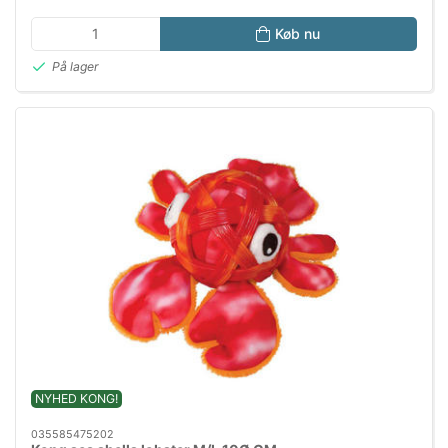
Køb nu
På lager
NYHED KONG!
035585475202