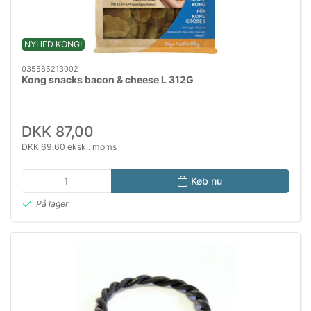
NYHED KONG!
035585213002
Kong snacks bacon & cheese L 312G
DKK 87,00
DKK 69,60 ekskl. moms
Køb nu
På lager