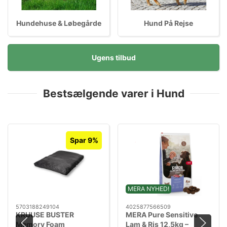
Hundehuse & Løbegårde
Hund På Rejse
Ugens tilbud
Bestsælgende varer i Hund
Spar 9%
MERA NYHED!
5703188249104
4025877566509
KRUUSE BUSTER
MERA Pure Sensitive
Memory Foam
Lam & Ris 12,5kg –