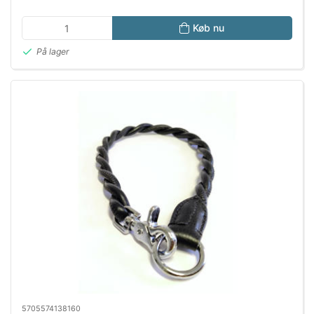
Køb nu
På lager
5705574138160