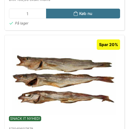
Køb nu
På lager
Spar 20%
SNACK IT NYHED!
5710456017679