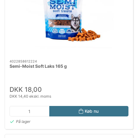
4022858612224
Semi-Moist Soft Laks 165 g
DKK 18,00
DKK 14,40 ekskl. moms
Køb nu
På lager