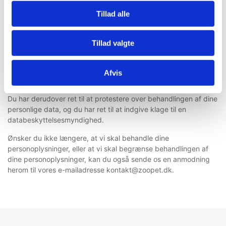
Dine rettigheder
Tillad alle
Som den registrerede har du en række rettigheder, som vi til
enhver tid skal sikre opfyldelse af. Du har ret til at anmode os
Tillad valgte
om følgende:
At få adgang til og få rettet/ændret dine persondata
Afvis
At få slettet persondata
Du har derudover ret til at protestere over behandlingen af dine
personlige data, og du har ret til at indgive klage til en
databeskyttelsesmyndighed.
Ønsker du ikke længere, at vi skal behandle dine
personoplysninger, eller at vi skal begrænse behandlingen af
dine personoplysninger, kan du også sende os en anmodning
herom til vores e-mailadresse kontakt@zoopet.dk.