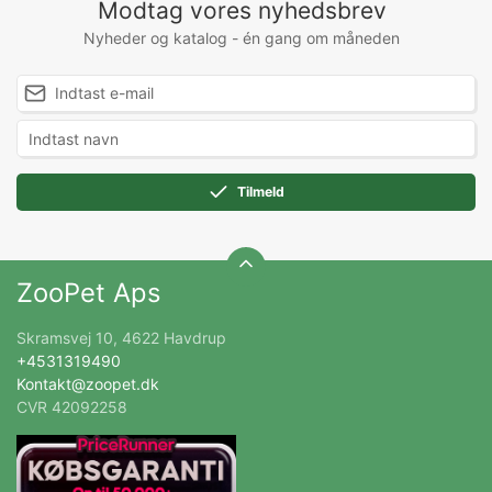
Modtag vores nyhedsbrev
Nyheder og katalog - én gang om måneden
Tilmeld
ZooPet Aps
Skramsvej 10, 4622 Havdrup
+4531319490
Kontakt@zoopet.dk
CVR 42092258