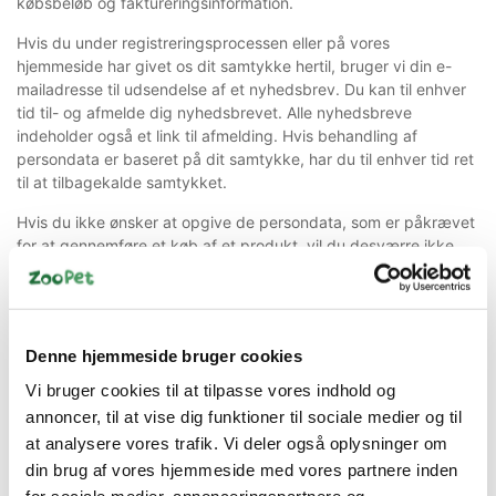
købsbeløb og faktureringsinformation.
Hvis du under registreringsprocessen eller på vores
hjemmeside har givet os dit samtykke hertil, bruger vi din e-
mailadresse til udsendelse af et nyhedsbrev. Du kan til enhver
tid til- og afmelde dig nyhedsbrevet. Alle nyhedsbreve
indeholder også et link til afmelding. Hvis behandling af
persondata er baseret på dit samtykke, har du til enhver tid ret
til at tilbagekalde samtykket.
Hvis du ikke ønsker at opgive de persondata, som er påkrævet
for at gennemføre et køb af et produkt, vil du desværre ikke
have mulighed for at købe produkter af os på vores
hjemmeside.
Dine oplysninger (undtagen din e-mailadresse, hvis du har givet
samtykke til behandling heraf med henblik på modtagelse af
Denne hjemmeside bruger cookies
tilbud) vil blive slettet 5 år efter, at du har modtaget din vare
Vi bruger cookies til at tilpasse vores indhold og
eller ydelse.
annoncer, til at vise dig funktioner til sociale medier og til
Andre modtagere af
at analysere vores trafik. Vi deler også oplysninger om
din brug af vores hjemmeside med vores partnere inden
personoplysninger