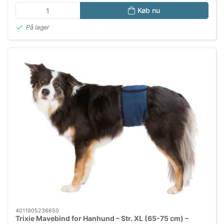
Køb nu
På lager
4011905236650
Trixie Mavebind for Hanhund – Str. XL (65-75 cm) –