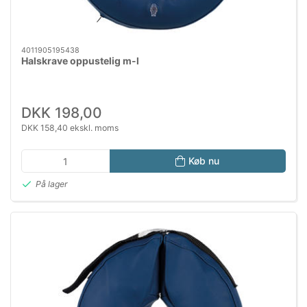
4011905195438
Halskrave oppustelig m-l
DKK 198,00
DKK 158,40 ekskl. moms
Køb nu
På lager