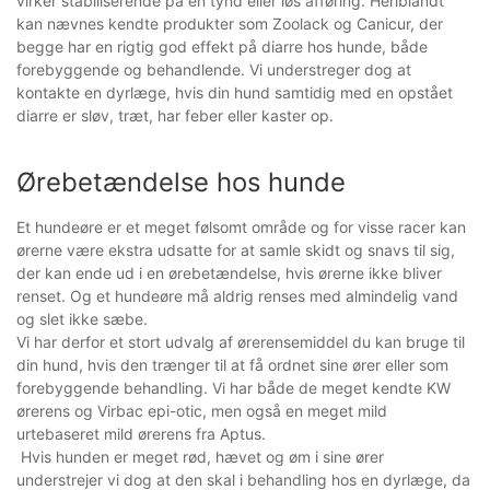
virker stabiliserende på en tynd eller løs afføring. Heriblandt
kan nævnes kendte produkter som Zoolack og Canicur, der
begge har en rigtig god effekt på diarre hos hunde, både
forebyggende og behandlende. Vi understreger dog at
kontakte en dyrlæge, hvis din hund samtidig med en opstået
diarre er sløv, træt, har feber eller kaster op.
Ørebetændelse hos hunde
Et hundeøre er et meget følsomt område og for visse racer kan
ørerne være ekstra udsatte for at samle skidt og snavs til sig,
der kan ende ud i en ørebetændelse, hvis ørerne ikke bliver
renset. Og et hundeøre må aldrig renses med almindelig vand
og slet ikke sæbe.
Vi har derfor et stort udvalg af ørerensemiddel du kan bruge til
din hund, hvis den trænger til at få ordnet sine ører eller som
forebyggende behandling. Vi har både de meget kendte KW
ørerens og Virbac epi-otic, men også en meget mild
urtebaseret mild ørerens fra Aptus.
Hvis hunden er meget rød, hævet og øm i sine ører
understrejer vi dog at den skal i behandling hos en dyrlæge, da