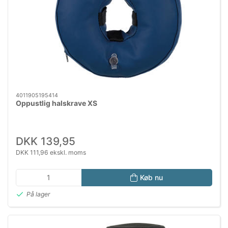
4011905195414
Oppustlig halskrave XS
DKK 139,95
DKK 111,96 ekskl. moms
Køb nu
På lager