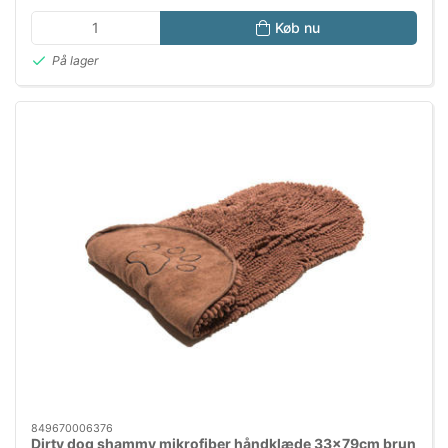
Køb nu
På lager
849670006376
Dirty dog shammy mikrofiber håndklæde 33x79cm brun