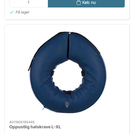
Køb nu
På lager
4011905195445
Oppustlig halskrave L-XL