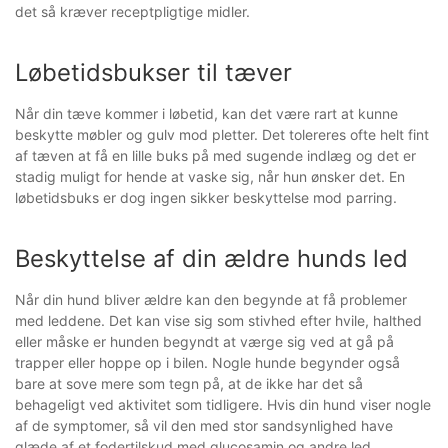
det så kræver receptpligtige midler.
Løbetidsbukser til tæver
Når din tæve kommer i løbetid, kan det være rart at kunne
beskytte møbler og gulv mod pletter. Det tolereres ofte helt fint
af tæven at få en lille buks på med sugende indlæg og det er
stadig muligt for hende at vaske sig, når hun ønsker det. En
løbetidsbuks er dog ingen sikker beskyttelse mod parring.
Beskyttelse af din ældre hunds led
Når din hund bliver ældre kan den begynde at få problemer
med leddene. Det kan vise sig som stivhed efter hvile, halthed
eller måske er hunden begyndt at værge sig ved at gå på
trapper eller hoppe op i bilen. Nogle hunde begynder også
bare at sove mere som tegn på, at de ikke har det så
behageligt ved aktivitet som tidligere. Hvis din hund viser nogle
af de symptomer, så vil den med stor sandsynlighed have
glæde af et fodertilskud med glucosamin og andre led