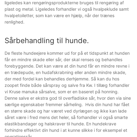
ligeledes kan rengøringsprodukterne bruges til rengøring af
plast og metal. Ligeledes forhandler vi også hvalpeklude samt
hvalpetoiletter, som kan være en hjælp, når der trænes
renlighed.
Sårbehandling til hunde.
De fleste hundeejere kommer ud for på et tidspunkt at hunden
får en mindre skade eller sår, der skal renses og behandles
forebyggende. Det kan være at din hund får en mindre revne i
en trædepude, en hudafskrabning eller anden mindre skade,
der med fordel kan behandles derhjemme. Så kan du hos
zoopet finde både sårspray og salve fra Kw. I tillæg forhandler
vi Kruse manuka sårsalve, som er en baseret på honning.
Denne salve er ekstra god til overfladiske sår, hvor den via sine
særlige egenskaber fremmer sårheling. Hvis din hund har fået
en større skade og har været ved dyrlægen og ikke kan lade
såret være i fred mens det heler, så forhandler vi også smarte
elastikbandager og halskraver til hunde. En hundekrave
forhindre effektivt din hund i at kunne slikke i for eksempel et
operationssår.