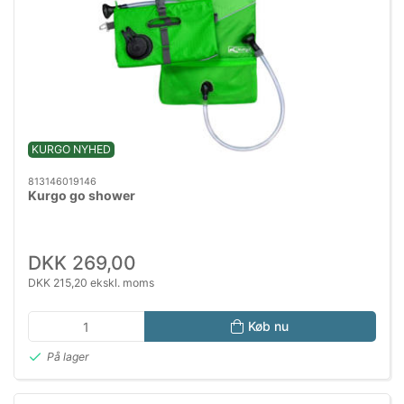
KURGO NYHED
813146019146
Kurgo go shower
DKK 269,00
DKK 215,20 ekskl. moms
Køb nu
På lager