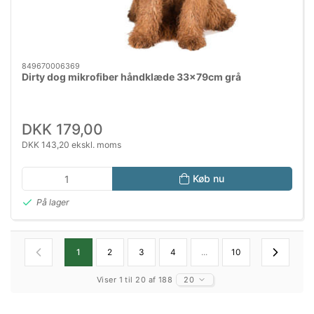
849670006369
Dirty dog mikrofiber håndklæde 33x79cm grå
DKK 179,00
DKK 143,20 ekskl. moms
Køb nu
På lager
1
2
3
4
...
10
Viser 1 til 20 af 188
20