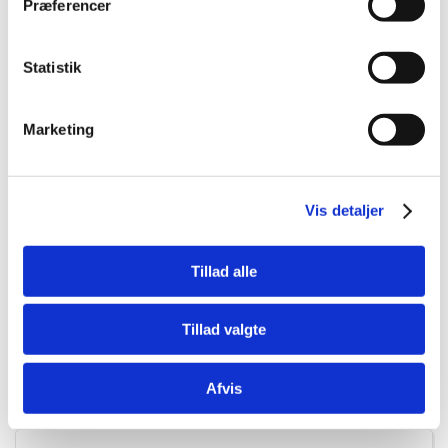
Præferencer
Statistik
Marketing
5705574055368
KW Diamant øjne 100ml
Vis detaljer
Tillad alle
DKK 69,95
DKK 55,96 ekskl. moms
Tillad valgte
Køb nu
Afvis
På lager