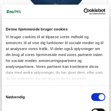
4011905195469
Oppustlig halskrave M
Denne hjemmeside bruger cookies
Vi bruger cookies til at tilpasse vores indhold og
DKK 175,00
annoncer, til at vise dig funktioner til sociale medier og til
DKK 140,00 ekskl. moms
at analysere vores trafik. Vi deler også oplysninger om
din brug af vores hjemmeside med vores partnere inden
Køb nu
for sociale medier, annonceringspartnere og
analysepartnere. Vores partnere kan kombinere disse
På lager
data med andre oplysninger, du har givet dem, eller som
de har indsamlet fra din brug af deres tjenester.
Samtykkevalg
Nødvendig