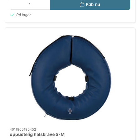
Køb nu
På lager
4011905195452
oppustelig halskrave S-M