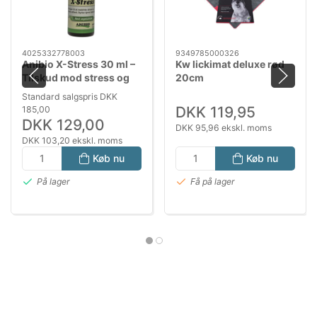
4025332778003
9349785000326
Anibio X-Stress 30 ml –
Kw lickimat deluxe rød
Tilskud mod stress og
20cm
nervøs adfærd hos
Standard salgspris DKK
hunde og katte
DKK 119,95
185,00
DKK 129,00
DKK 95,96 ekskl. moms
DKK 103,20 ekskl. moms
Køb nu
Køb nu
På lager
Få på lager