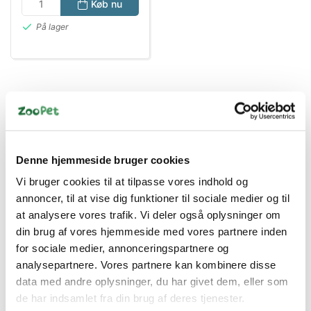
Køb nu
På lager
Denne hjemmeside bruger cookies
Vi bruger cookies til at tilpasse vores indhold og
Bestsælgende varer i Plejemidler &
annoncer, til at vise dig funktioner til sociale medier og til
Hygiejne
at analysere vores trafik. Vi deler også oplysninger om
din brug af vores hjemmeside med vores partnere inden
for sociale medier, annonceringspartnere og
analysepartnere. Vores partnere kan kombinere disse
Spar 40%
Spar 70%
data med andre oplysninger, du har givet dem, eller som
de har indsamlet fra din brug af deres tjenester.