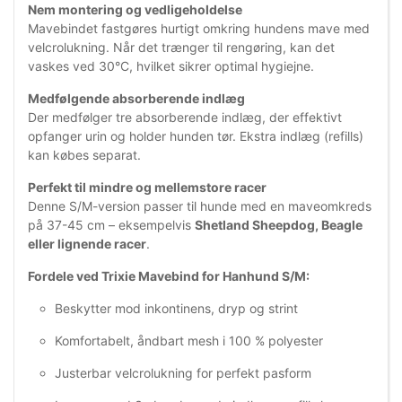
Nem montering og vedligeholdelse
Mavebindet fastgøres hurtigt omkring hundens mave med
velcrolukning. Når det trænger til rengøring, kan det
vaskes ved 30°C, hvilket sikrer optimal hygiejne.
Medfølgende absorberende indlæg
Der medfølger tre absorberende indlæg, der effektivt
opfanger urin og holder hunden tør. Ekstra indlæg (refills)
kan købes separat.
Perfekt til mindre og mellemstore racer
Denne S/M-version passer til hunde med en maveomkreds
på 37-45 cm – eksempelvis
Shetland Sheepdog, Beagle
eller lignende racer
.
Fordele ved Trixie Mavebind for Hanhund S/M:
Beskytter mod inkontinens, dryp og strint
Komfortabelt, åndbart mesh i 100 % polyester
Justerbar velcrolukning for perfekt pasform