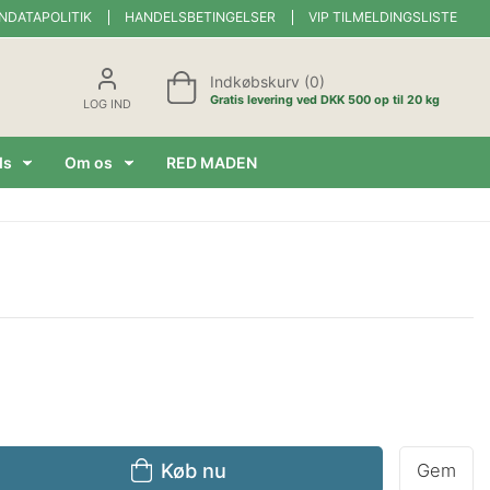
NDATAPOLITIK
HANDELSBETINGELSER
VIP TILMELDINGSLISTE
Indkøbskurv (0)
Gratis levering ved DKK 500 op til 20 kg
LOG IND
ds
Om os
RED MADEN
Køb nu
Gem