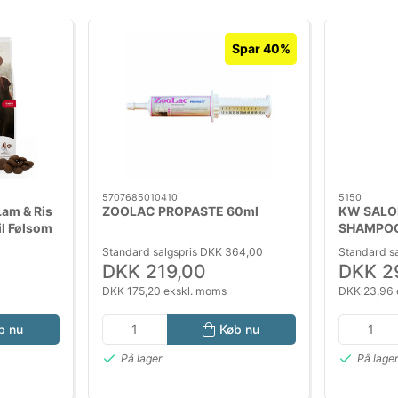
Spar 40%
5707685010410
5150
Lam & Ris
ZOOLAC PROPASTE 60ml
KW SALO
il Følsom
SHAMPOO
Standard salgspris DKK 364,00
Standard s
DKK 219,00
DKK 2
DKK 175,20 ekskl. moms
DKK 23,96 
b nu
Køb nu
På lager
På lage