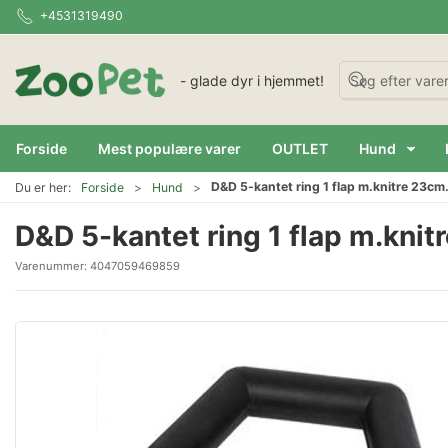
+4531319490
- glade dyr i hjemmet!
Forside
Mest populære varer
OUTLET
Hund
D&D 5-kantet ring 1 flap m.knitre 23cm
Du er her:
Forside
Hund
D&D 5-kantet ring 1 flap m.kni
Varenummer:
4047059469859