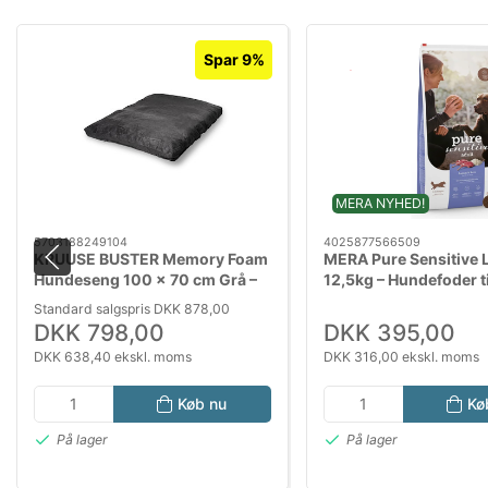
Spar 9%
MERA NYHED!
5703188249104
4025877566509
KRUUSE BUSTER Memory Foam
MERA Pure Sensitive 
Hundeseng 100 x 70 cm Grå –
12,5kg – Hundefoder t
Ortopædisk Hundemadras
Fordøjelse
Standard salgspris DKK 878,00
DKK 798,00
DKK 395,00
DKK 638,40 ekskl. moms
DKK 316,00 ekskl. moms
Køb nu
Kø
På lager
På lager