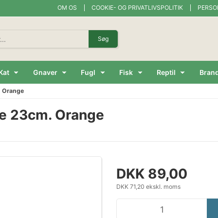
OM OS
COOKIE- OG PRIVATLIVSPOLITIK
PERSO
Søg
Kat
Gnaver
Fugl
Fisk
Reptil
Bran
. Orange
tre 23cm. Orange
DKK 89,00
DKK 71,20 ekskl. moms