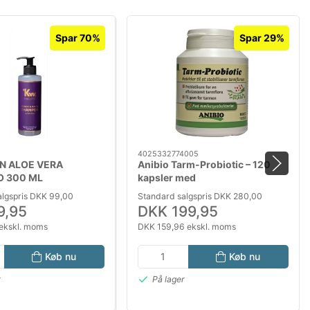
Spar 70%
Spar 29%
4025332774005
N ALOE VERA
Anibio Tarm-Probiotic – 120
 300 ML
kapsler med
mælkesyrebakterier til hund og
algspris DKK 99,00
Standard salgspris DKK 280,00
kat
9,95
DKK 199,95
ekskl. moms
DKK 159,96 ekskl. moms
Køb nu
Køb nu
r
På lager