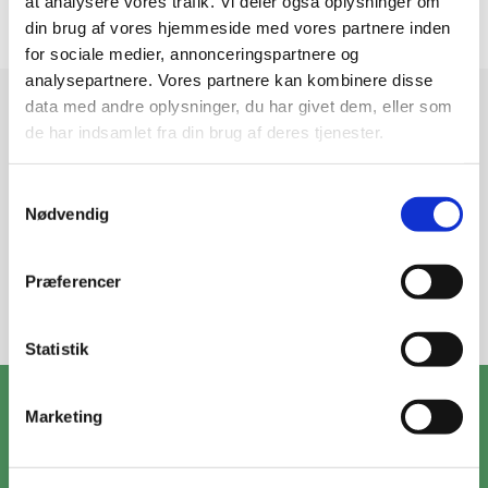
at analysere vores trafik. Vi deler også oplysninger om
din brug af vores hjemmeside med vores partnere inden
for sociale medier, annonceringspartnere og
analysepartnere. Vores partnere kan kombinere disse
data med andre oplysninger, du har givet dem, eller som
Modtag vores nyhedsbrev
de har indsamlet fra din brug af deres tjenester.
Nyheder og katalog - én gang om måneden
Samtykkevalg
Nødvendig
Præferencer
Tilmeld
Statistik
ZooPet Aps
Marketing
Skramsvej 10, 4622 Havdrup
+4531319490
Kontakt@zoopet.dk