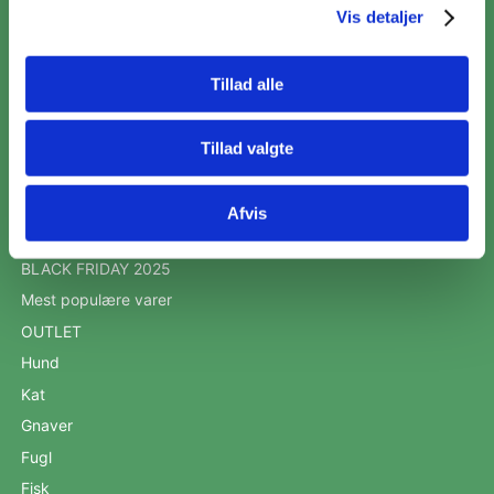
Vis detaljer
CVR 42092258
Tillad alle
Tillad valgte
KATALOG
Brands
Afvis
Red maden!
BLACK FRIDAY 2025
Mest populære varer
OUTLET
Hund
Kat
Gnaver
Fugl
Fisk