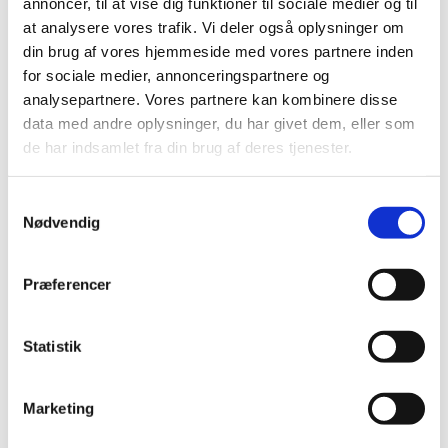
annoncer, til at vise dig funktioner til sociale medier og til
at analysere vores trafik. Vi deler også oplysninger om
din brug af vores hjemmeside med vores partnere inden
for sociale medier, annonceringspartnere og
analysepartnere. Vores partnere kan kombinere disse
data med andre oplysninger, du har givet dem, eller som
Bestsælgende varer i Akvariearmaturer
de har indsamlet fra din brug af deres tjenester.
og LED-belysning
Samtykkevalg
Nødvendig
Spar 11%
Præferencer
Statistik
8711500624888
4022573489156
Philips TUV PL-S
Helialux spectrum 1500
Marketing
11W/2P UV-C Pære –
INT
G23 Fatning, 253,7 nm,
Standard salgspris DKK