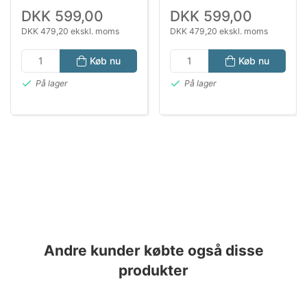
MM
DKK 599,00
DKK 599,00
DKK 479,20 ekskl. moms
DKK 479,20 ekskl. moms
Køb nu
Køb nu
På lager
På lager
Andre kunder købte også disse
produkter