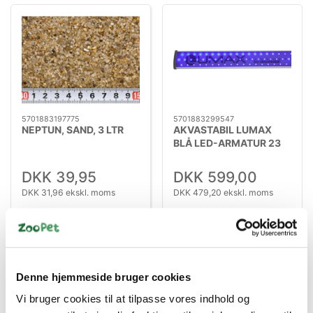
5701883197775
5701883299547
NEPTUN, SAND, 3 LTR
AKVASTABIL LUMAX
BLÅ LED-ARMATUR 23
W/ 730 MM
DKK 39,95
DKK 599,00
DKK 31,96 ekskl. moms
DKK 479,20 ekskl. moms
Køb nu
Køb nu
På lager
På lager
Denne hjemmeside bruger cookies
Vi bruger cookies til at tilpasse vores indhold og