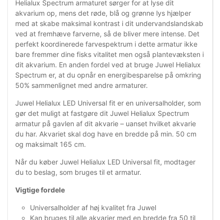
Helialux Spectrum armaturet sørger for at lyse dit
akvarium op, mens det røde, blå og grønne lys hjælper
med at skabe maksimal kontrast i dit undervandslandskab
ved at fremhæve farverne, så de bliver mere intense. Det
perfekt koordinerede farvespektrum i dette armatur ikke
bare fremmer dine fisks vitalitet men også plantevæksten i
dit akvarium. En anden fordel ved at bruge Juwel Helialux
Spectrum er, at du opnår en energibesparelse på omkring
50% sammenlignet med andre armaturer.
Juwel Helialux LED Universal fit er en universalholder, som
gør det muligt at fastgøre dit Juwel Helialux Spectrum
armatur på gavlen af dit akvarie – uanset hvilket akvarie
du har. Akvariet skal dog have en bredde på min. 50 cm
og maksimalt 165 cm.
Når du køber Juwel Helialux LED Universal fit, modtager
du to beslag, som bruges til et armatur.
Vigtige fordele
Universalholder af høj kvalitet fra Juwel
Kan bruges til alle akvarier med en bredde fra 50 til