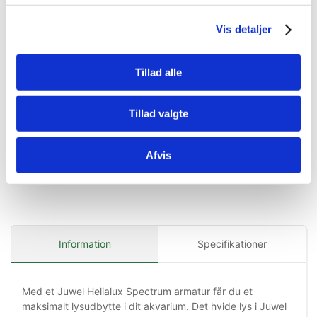
11 Watt
DKK 129,00
2.799,00
DKK 2.499,00
Vis detaljer
DKK 103,20 ekskl. moms
DKK 1.999,20 ekskl. moms
Køb nu
Køb nu
Tillad alle
På lager
På lager
Tillad valgte
Afvis
Information
Specifikationer
Med et Juwel Helialux Spectrum armatur får du et
maksimalt lysudbytte i dit akvarium. Det hvide lys i Juwel