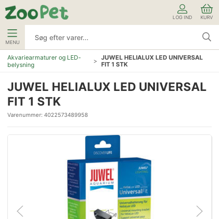
LOG IND
KURV
MENU
Akvariearmaturer og LED-
JUWEL HELIALUX LED UNIVERSAL
FIT 1 STK
belysning
JUWEL HELIALUX LED UNIVERSAL
FIT 1 STK
Varenummer:
4022573489958