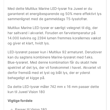
Med dette Multilux Marine LED-lysrør fra Juwel er du
garanteret et energibesparende og 50% mere effektivt lys
sammenlignet med de gammeldags T5-lysstofrør.
Multilux Marine LED-lysrør er særligt velegnet til dig, der
har saltvand i akvariet. Foruden en farvetemperatur på
14.000 kelvins og 2394 lumen fremmes korallernes vækst
og giver et klart, hvidt lys.
LED-lysrøret passer kun i Multilux 92 armaturet. Derudover
kan du sagtens kombinere Marine-lysrøret med f.eks.
Blue-lysrøret. Med denne kombination får du skabt hele
spektret af det lys, der vil forekommet i havet. Akvariet vil
derfor fremstå med et lyst og blåt lys, der er yderst
behageligt at kigge på.
Da dette LED-lysrør måler 742 mm x 16 mm passer dette
kun til Juwel Vision 180
Vigtige fordele
Passer til Vision 180