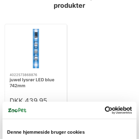
produkter
4022573868876
juwel lysrør LED blue
742mm
DKK 439,95
DKK 351,96 ekskl. moms
Køb nu
På lager
Denne hjemmeside bruger cookies