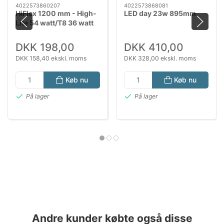
4022573860207
4022573868081
HiFlex 1200 mm - High-
LED day 23w 895mm
Lite 54 watt/T8 36 watt
DKK 198,00
DKK 410,00
DKK 158,40 ekskl. moms
DKK 328,00 ekskl. moms
Køb nu
Køb nu
På lager
På lager
Andre kunder købte også disse