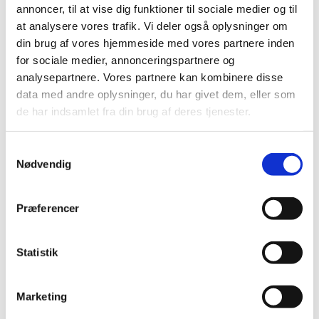
annoncer, til at vise dig funktioner til sociale medier og til
at analysere vores trafik. Vi deler også oplysninger om
4022573890006
5400274273363
Juwel Easy feed
Feriefoder
din brug af vores hjemmeside med vores partnere inden
foderautomat
for sociale medier, annonceringspartnere og
analysepartnere. Vores partnere kan kombinere disse
DKK 329,00
DKK 20,00
data med andre oplysninger, du har givet dem, eller som
DKK 263,20 ekskl. moms
DKK 16,00 ekskl. moms
de har indsamlet fra din brug af deres tjenester.
Køb nu
Køb nu
Samtykkevalg
På lager
På lager
Nødvendig
Præferencer
Statistik
Marketing