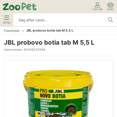
LOG IND
KURV
MENU
JBL probovo botia tab M 5,5 L
Fiskefoder
JBL probovo botia tab M 5,5 L
Varenummer:
4014162311566