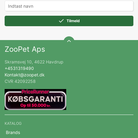
Tilmeld
ZooPet Aps
Skramsvej 10, 4622 Havdrup
+4531319490
Kontakt@zoopet.dk
CVR 42092258
KATALOG
Brands