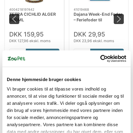
4004218197442
41019468
TETRA CICHLID ALGER
Dajana Week-End Foder
500ML
– Feriefoder til
akvariefisk
DKK 159,95
DKK 29,95
DKK 127,96 ekskl. moms
DKK 23,96 ekskl. moms
Køb nu
Køb nu
På lager
På lager
Denne hjemmeside bruger cookies
Vi bruger cookies til at tilpasse vores indhold og
annoncer, til at vise dig funktioner til sociale medier og til
at analysere vores trafik. Vi deler også oplysninger om
din brug af vores hjemmeside med vores partnere inden
for sociale medier, annonceringspartnere og
analysepartnere. Vores partnere kan kombinere disse
Bestsælgende varer i Fiskefoder
data med andre oplysninger, du har givet dem, eller som