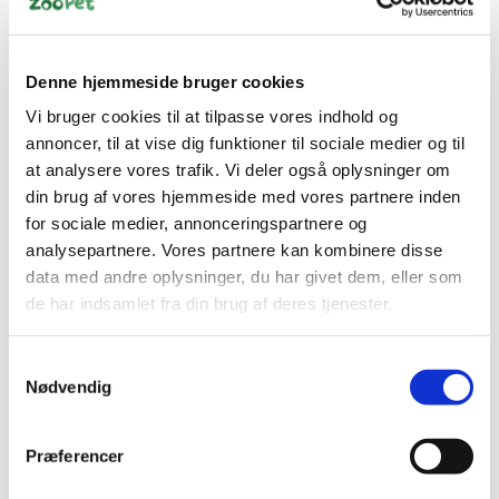
Denne hjemmeside bruger cookies
Bestsælgende varer i Fiskefoder
Vi bruger cookies til at tilpasse vores indhold og
annoncer, til at vise dig funktioner til sociale medier og til
at analysere vores trafik. Vi deler også oplysninger om
din brug af vores hjemmeside med vores partnere inden
for sociale medier, annonceringspartnere og
analysepartnere. Vores partnere kan kombinere disse
data med andre oplysninger, du har givet dem, eller som
de har indsamlet fra din brug af deres tjenester.
4022573890006
5400274273363
Juwel Easy feed
Feriefoder
Samtykkevalg
foderautomat
Nødvendig
DKK 329,00
DKK 20,00
Præferencer
DKK 263,20 ekskl. moms
DKK 16,00 ekskl. moms