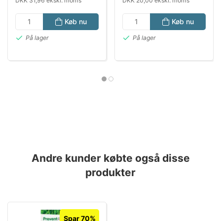
DKK 31,96 ekskl. moms
DKK 20,00 ekskl. moms
Køb nu
Køb nu
På lager
På lager
Andre kunder købte også disse
produkter
Spar 70%