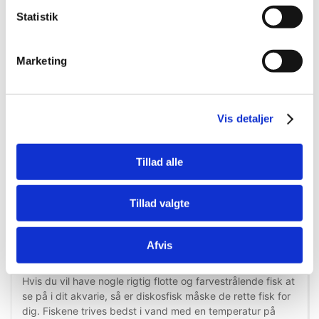
Køb nu
Køb nu
Statistik
På lager
På lager
Marketing
Vis detaljer
Tillad alle
Information
Specifikationer
Tillad valgte
Tetra Granulatfoder er et smagfuldt foder, der passer
Afvis
ideelt til de farvestrålende diskosfisk.
Hvis du vil have nogle rigtig flotte og farvestrålende fisk at
se på i dit akvarie, så er diskosfisk måske de rette fisk for
dig. Fiskene trives bedst i vand med en temperatur på