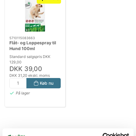
5710115083663
Flåt- og Loppespray til
Hund 100ml
PreventACTIV Non-
Standard salgspris DKK
TOXIC
129,00
DKK 39,00
DKK 31,20 ekskl. moms
Køb nu
På lager