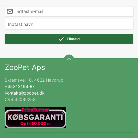
Tilmeld
ZooPet Aps
Skramsvej 10, 4622 Havdrup
+4531319490
Kontakt@zoopet.dk
CVR 42092258