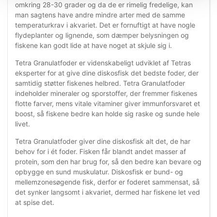
omkring 28-30 grader og da de er rimelig fredelige, kan
man sagtens have andre mindre arter med de samme
temperaturkrav i akvariet. Det er fornuftigt at have nogle
flydeplanter og lignende, som dæmper belysningen og
fiskene kan godt lide at have noget at skjule sig i.
Tetra Granulatfoder er videnskabeligt udviklet af Tetras
eksperter for at give dine diskosfisk det bedste foder, der
samtidig støtter fiskenes helbred. Tetra Granulatfoder
indeholder mineraler og sporstoffer, der fremmer fiskenes
flotte farver, mens vitale vitaminer giver immunforsvaret et
boost, så fiskene bedre kan holde sig raske og sunde hele
livet.
Tetra Granulatfoder giver dine diskosfisk alt det, de har
behov for i ét foder. Fisken får blandt andet masser af
protein, som den har brug for, så den bedre kan bevare og
opbygge en sund muskulatur. Diskosfisk er bund- og
mellemzonesøgende fisk, derfor er foderet sammensat, så
det synker langsomt i akvariet, dermed har fiskene let ved
at spise det.