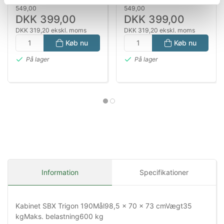
LED, Filter &
549,00
549,00
Varmelegeme
DKK 399,00
DKK 399,00
DKK 319,20 ekskl. moms
DKK 319,20 ekskl. moms
Køb nu
Køb nu
På lager
På lager
Information
Specifikationer
Kabinet SBX Trigon 190Mål98,5 x 70 x 73 cmVægt35
kgMaks. belastning600 kg