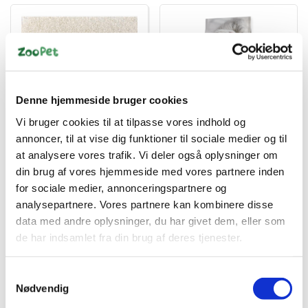
Denne hjemmeside bruger cookies
5701883202592
8710255121673
Vi bruger cookies til at tilpasse vores indhold og
Milky way akvariegrus
EUKANUBA Kitten
annoncer, til at vise dig funktioner til sociale medier og til
10l
Healthy Start Tørfoder til
Killinger med Kylling 10
at analysere vores trafik. Vi deler også oplysninger om
kg – 91% Animalsk
din brug af vores hjemmeside med vores partnere inden
DKK 175,00
DKK 429,00
Protein
for sociale medier, annonceringspartnere og
DKK 140,00 ekskl. moms
DKK 343,20 ekskl. moms
analysepartnere. Vores partnere kan kombinere disse
Køb nu
Køb nu
data med andre oplysninger, du har givet dem, eller som
de har indsamlet fra din brug af deres tjenester.
På lager
Få på lager
Samtykkevalg
Nødvendig