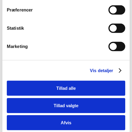
Præferencer
Statistik
Bestsælgende varer i Akvarier og
Marketing
akvarieborde
Vis detaljer
Spar 27%
Spar 27%
Tillad alle
FRI FRAGT!
FRI FRAGT!
Tillad valgte
42122976
42122977
Rejeakvarie 10liter D/N -
Aquael Shrimp Set
Afvis
sort
Day&Night 10L White –
Nano Akvarium med
Standard salgspris DKK
Standard salgspris DKK