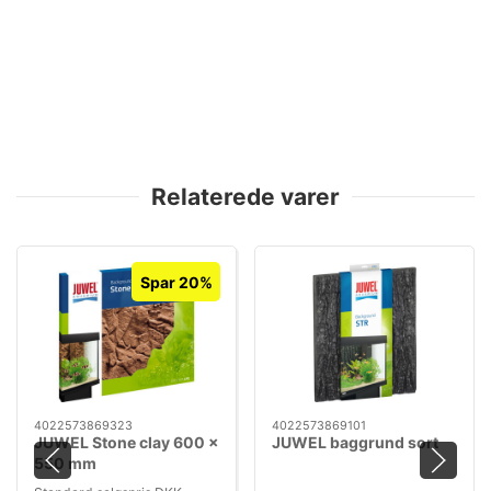
Relaterede varer
Spar 20%
4022573869323
4022573869101
JUWEL Stone clay 600 x
JUWEL baggrund sort
550 mm