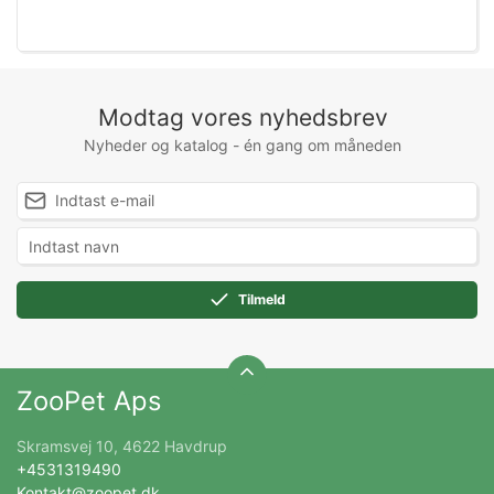
Modtag vores nyhedsbrev
Nyheder og katalog - én gang om måneden
Tilmeld
ZooPet Aps
Skramsvej 10, 4622 Havdrup
+4531319490
Kontakt@zoopet.dk