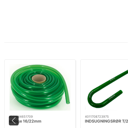
4011444651709
4011708723975
slange 16/22mm
INDSUGNINGSRØR T/2