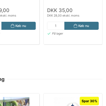
9,00
DKK 35,00
ekskl. moms
DKK 28,00 ekskl. moms
Køb nu
Køb nu
r
På lager
ng
Spar 30%