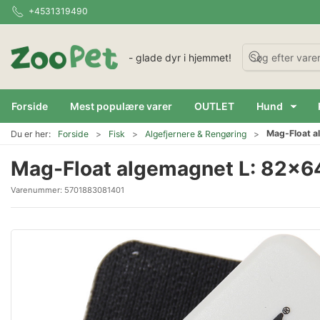
+4531319490
- glade dyr i hjemmet!
Forside
Mest populære varer
OUTLET
Hund
Mag-Float 
Du er her:
Forside
Fisk
Algefjernere & Rengøring
Mag-Float algemagnet L: 82x
Varenummer:
5701883081401