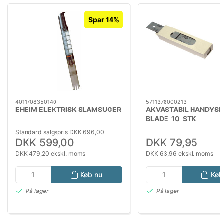
Spar 14%
4011708350140
5711378000213
EHEIM ELEKTRISK SLAMSUGER
AKVASTABIL HANDYS
BLADE 10 STK
Standard salgspris DKK 696,00
DKK 599,00
DKK 79,95
DKK 479,20 ekskl. moms
DKK 63,96 ekskl. moms
Køb nu
Kø
På lager
På lager