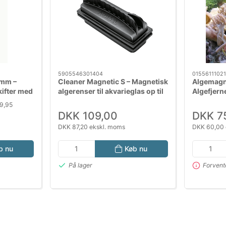
5905546301404
01556111021
 mm –
Cleaner Magnetic S – Magnetisk
Algemagne
ifter med
algerenser til akvarieglas op til
Algefjerne
ber
6 mm
19,95
DKK 109,00
DKK 7
DKK 87,20 ekskl. moms
DKK 60,00 
b nu
Køb nu
På lager
Forvent