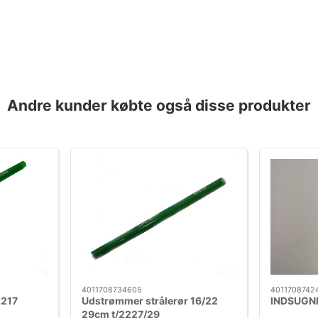
Andre kunder købte også disse produkter
4011708734605
4011708742
217
Udstrømmer strålerør 16/22
INDSUGNI
29cm t/2227/29