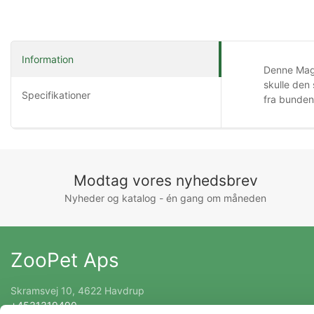
Information
Denne Mag 
skulle den
Specifikationer
fra bunden
Modtag vores nyhedsbrev
Nyheder og katalog - én gang om måneden
ZooPet Aps
Skramsvej 10, 4622 Havdrup
+4531319490