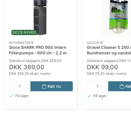
SICCE NYHED
8011469973974
42222876
Sicce SHARK PRO 900 Intern
Gravel Cleaner S 260
Filterpumpe – 900 l/h – 2,2 m
Bundrenser og vandsk
EU-kabel (220-240V/50Hz)
Easy Start & glasskra
Standard salgspris DKK 685,00
Standard salgspris DKK 1
DKK 369,00
DKK 99,00
DKK 295,20 ekskl. moms
DKK 79,20 ekskl. moms
Køb nu
Kø
På lager
På lager