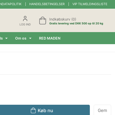
NDATAPOLITIK
HANDELSBETINGELSER
VIP TILMELDINGSLISTE
Indkøbskurv (0)
Gratis levering ved DKK 500 op til 20 kg
LOG IND
ds
Om os
RED MADEN
Køb nu
Gem