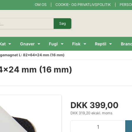
OM OS
COOKIE- OG PRIVATLIVSPOLITIK
PERSO
Søg
Kat
Gnaver
Fugl
Fisk
Reptil
Bran
algemagnet L: 82x64x24 mm (16 mm)
64x24 mm (16 mm)
DKK 399,00
DKK 319,20 ekskl. moms