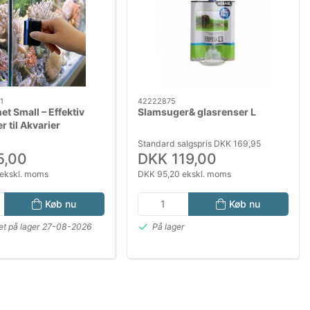
1
42222875
t Small – Effektiv
Slamsuger& glasrenser L
r til Akvarier
Standard salgspris DKK 169,95
5,00
DKK 119,00
ekskl. moms
DKK 95,20 ekskl. moms
Køb nu
Køb nu
et på lager 27-08-2026
På lager