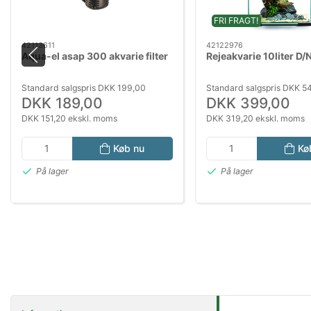
FRI FRAGT!
42113611
42122976
Aqua-el asap 300 akvarie filter
Rejeakvarie 10liter D/N
Standard salgspris DKK 199,00
Standard salgspris DKK 5
DKK 189,00
DKK 399,00
DKK 151,20 ekskl. moms
DKK 319,20 ekskl. moms
Køb nu
Kø
På lager
På lager