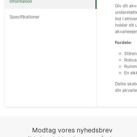
Information
Giv dit akv
understøtte
Specifikationer
ind i ethve
holder dit
akvarieejer
Fordele:
Stilre
Robust
Rummel
En sik
Dette skab 
din akvarie
Modtag vores nyhedsbrev