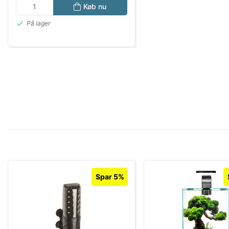
Køb nu
På lager
Spar 5%