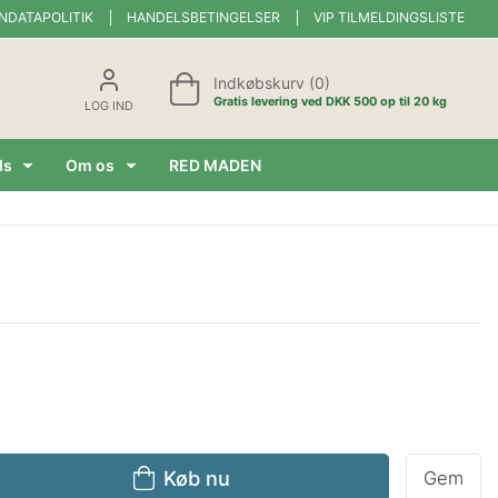
NDATAPOLITIK
HANDELSBETINGELSER
VIP TILMELDINGSLISTE
Indkøbskurv (0)
Gratis levering ved DKK 500 op til 20 kg
LOG IND
ds
Om os
RED MADEN
Køb nu
Gem