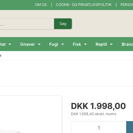
OM OS
COOKIE- OG PRIVATLIVSPOLITIK
PERSO
Søg
Kat
Gnaver
Fugl
Fisk
Reptil
Bran
e
DKK 1.998,00
DKK 1.598,40 ekskl. moms