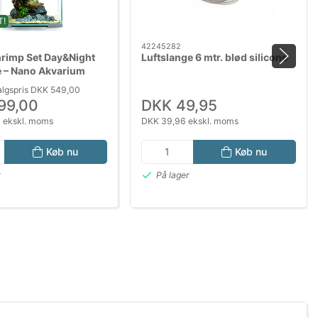
T!
42245282
rimp Set Day&Night
Luftslange 6 mtr. blød silicone
e – Nano Akvarium
Filter & Varmelegeme
algspris DKK 549,00
99,00
DKK 49,95
 ekskl. moms
DKK 39,96 ekskl. moms
Køb nu
Køb nu
r
På lager