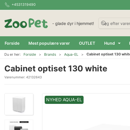
+4531319490
- glade dyr i hjemmet!
Forside
Mest populære varer
OUTLET
Hund
Cabinet optiset 130 whit
Du er her:
Forside
Brands
Aqua-EL
Cabinet optiset 130 white
Varenummer:
42132643
NYHED AQUA-EL