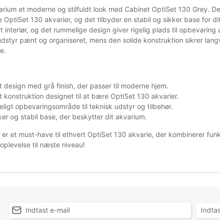
arium et moderne og stilfuldt look med Cabinet OptiSet 130 Grey. Det
 OptiSet 130 akvarier, og det tilbyder en stabil og sikker base for d
rt interiør, og det rummelige design giver rigelig plads til opbevaring
 udstyr pænt og organiseret, mens den solide konstruktion sikrer lan
e.
nt design med grå finish, der passer til moderne hjem.
 konstruktion designet til at bære OptiSet 130 akvarier.
igt opbevaringsområde til teknisk udstyr og tilbehør.
ker og stabil base, der beskytter dit akvarium.
er et must-have til ethvert OptiSet 130 akvarie, der kombinerer funkti
oplevelse til næste niveau!