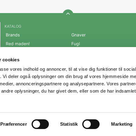
KATALOG
Brands
Gnaver
Red maden!
Fugl
BLACK FRIDAY 2025
Fisk
 cookies
Mest populære varer
Reptil
passe vores indhold og annoncer, til at vise dig funktioner til soci
OUTLET
Hest
fik. Vi deler også oplysninger om din brug af vores hjemmeside m
Hund
Andre Dyr
 medier, annonceringspartnere og analysepartnere. Vores partne
Kat
Veterinærfoder
ndre oplysninger, du har givet dem, eller som de har indsamlet 
Præferencer
Statistik
Marketing