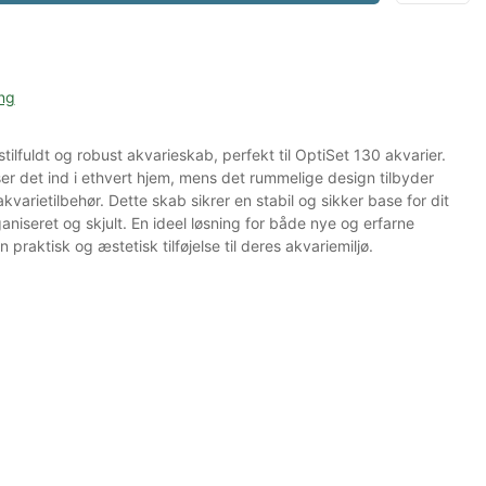
ng
tilfuldt og robust akvarieskab, perfekt til OptiSet 130 akvarier.
r det ind i ethvert hjem, mens det rummelige design tilbyder
kvarietilbehør. Dette skab sikrer en stabil og sikker base for dit
niseret og skjult. En ideel løsning for både nye og erfarne
 praktisk og æstetisk tilføjelse til deres akvariemiljø.