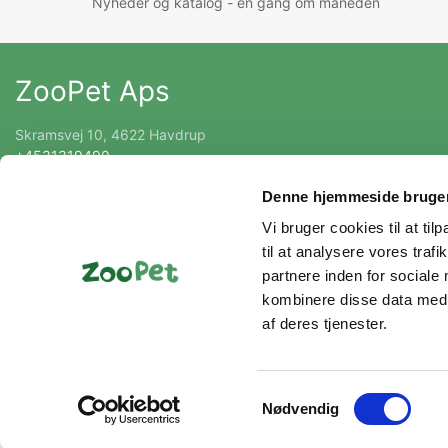
Nyheder og katalog - én gang om måneden
ZooPet Aps
Skramsvej 10, 4622 Havdrup
+4531319490
Kontakt@zoopet.dk
Denne hjemmeside bruger
CVR 42092258
Vi bruger cookies til at til
til at analysere vores tra
partnere inden for sociale
kombinere disse data med a
af deres tjenester.
Samtykkevalg
Nødvendig
© 2026 ZooPet Aps Alle rettigheder forbeholdes