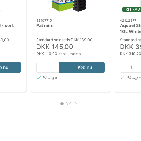
FRI FRAG
42107715
42122977
 - sort
Pat mini
Aquael Sh
10L Whit
med LED, 
49,00
Standard salgspris DKK 189,00
Standard s
DKK 145,00
DKK 3
DKK 116,00 ekskl. moms
DKK 319,20
b nu
Køb nu
På lager
På lage