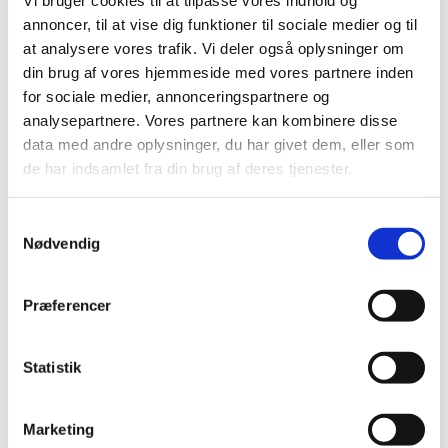
Vi bruger cookies til at tilpasse vores indhold og
Standard salgspris DKK
Standard salgspris DKK
99,95
149,95
annoncer, til at vise dig funktioner til sociale medier og til
DKK 59,00
DKK 75,00
at analysere vores trafik. Vi deler også oplysninger om
DKK 47,20 ekskl. moms
DKK 60,00 ekskl. moms
din brug af vores hjemmeside med vores partnere inden
Køb nu
Køb nu
for sociale medier, annonceringspartnere og
analysepartnere. Vores partnere kan kombinere disse
På lager
På lager
data med andre oplysninger, du har givet dem, eller som
de har indsamlet fra din brug af deres tjenester.
Samtykkevalg
Nødvendig
Præferencer
Information
Specifikationer
Statistik
Giv din hund sine egne sko at tygge på. Og spar på dine
Marketing
egne på samme tid.