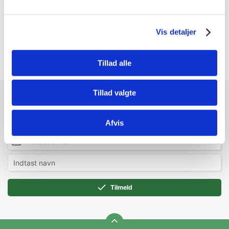
Type: Tygge
Størrelse (Cm): L 20 x B 14 x H 15
Vis detaljer
Funktioner:
Tandreb knirker indeni
Tillad alle
Tillad valgte
Modtag vores nyhedsbrev
Nyheder og katalog - én gang om måneden
Afvis
Tilmeld