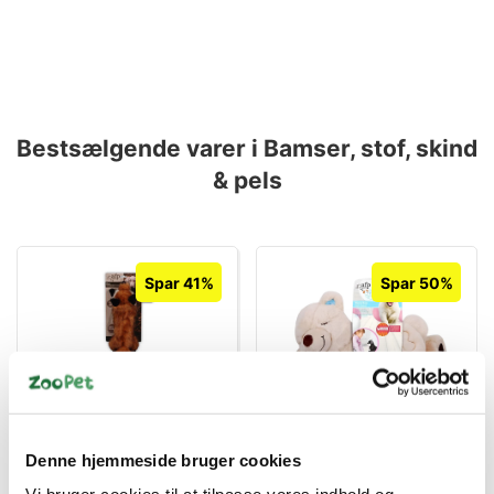
Bestsælgende varer i Bamser, stof, skind
& pels
Spar 41%
Spar 50%
85004030
85004221
Ræv L
Warm bear med pose til
Denne hjemmeside bruger cookies
microovn