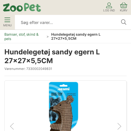
LOG IND
KURV
MENU
Bamser, stof, skind &
Hundelegetøj sandy egern L
27x27x5,5CM
pels
Hundelegetøj sandy egern L
27x27x5,5CM
Varenummer:
7330002049831