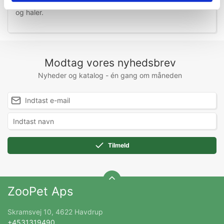
udtryk og vil give actionfyldt spilletid med interaktive ører
og haler.
Modtag vores nyhedsbrev
Nyheder og katalog - én gang om måneden
Tilmeld
ZooPet Aps
Skramsvej 10, 4622 Havdrup
+4531319490