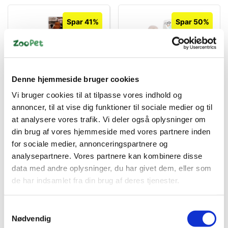
Spar 41%
Spar 50%
Denne hjemmeside bruger cookies
85004030
85004221
Vi bruger cookies til at tilpasse vores indhold og
Ræv L
Warm bear med pose til
microovn
annoncer, til at vise dig funktioner til sociale medier og til
at analysere vores trafik. Vi deler også oplysninger om
Standard salgspris DKK
Standard salgspris DKK
99,95
149,95
din brug af vores hjemmeside med vores partnere inden
DKK 59,00
DKK 75,00
for sociale medier, annonceringspartnere og
DKK 47,20 ekskl. moms
DKK 60,00 ekskl. moms
analysepartnere. Vores partnere kan kombinere disse
Køb nu
Køb nu
data med andre oplysninger, du har givet dem, eller som
de har indsamlet fra din brug af deres tjenester.
På lager
På lager
Samtykkevalg
Nødvendig