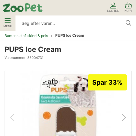
LOG IND
KURV
MENU
PUPS Ice Cream
Bamser, stof, skind & pels
PUPS Ice Cream
Varenummer:
85004731
Spar 33%