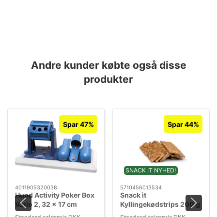
Andre kunder købte også disse
produkter
Spar 47%
Spar 44%
SNACK IT NYHED!
4011905320038
5710456013534
Hund Activity Poker Box
Snack ìt
Vario 2, 32 x 17 cm
Kyllingekødstrips 200 g