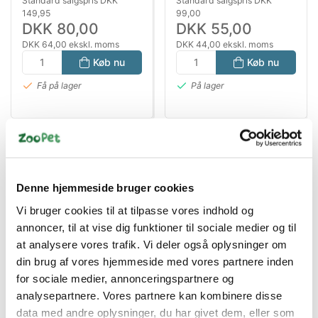
Standard salgspris DKK
Standard salgspris DKK
149,95
99,00
DKK 80,00
DKK 55,00
DKK 64,00 ekskl. moms
DKK 44,00 ekskl. moms
Køb nu
Køb nu
Få på lager
På lager
Denne hjemmeside bruger cookies
Vi bruger cookies til at tilpasse vores indhold og
annoncer, til at vise dig funktioner til sociale medier og til
at analysere vores trafik. Vi deler også oplysninger om
Bestsælgende varer i Bamser, stof, skind
din brug af vores hjemmeside med vores partnere inden
& pels
for sociale medier, annonceringspartnere og
analysepartnere. Vores partnere kan kombinere disse
data med andre oplysninger, du har givet dem, eller som