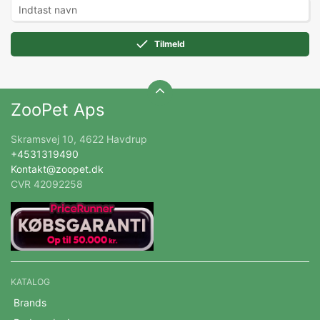
Tilmeld
ZooPet Aps
Skramsvej 10, 4622 Havdrup
+4531319490
Kontakt@zoopet.dk
CVR 42092258
KATALOG
Brands