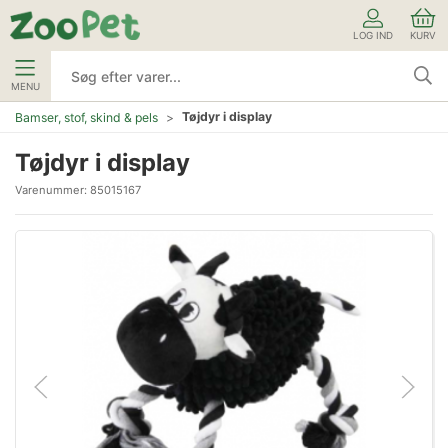
LOG IND
KURV
MENU
Tøjdyr i display
Bamser, stof, skind & pels
Tøjdyr i display
Varenummer:
85015167