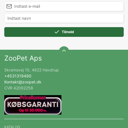
Tilmeld
ZooPet Aps
Skramsvej 10, 4622 Havdrup
+4531319490
Kontakt@zoopet.dk
CVR 42092258
KATALOG