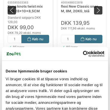
035585503363
4000498022818
Kong knots twist mix
flexi New Classic snor
S/M 28x10x8,5CM
M, 8M, 20KG, blå
Standard salgspris DKK
DKK 139,95
129,00
DKK 99,00
DKK 111,96 ekskl. moms
DKK 79,20 ekskl. moms
Køb nu
Køb nu
På lager
På lager
Denne hjemmeside bruger cookies
Vi bruger cookies til at tilpasse vores indhold og
annoncer, til at vise dig funktioner til sociale medier og til
at analysere vores trafik. Vi deler også oplysninger om
din brug af vores hjemmeside med vores partnere inden
for sociale medier, annonceringspartnere og
Bestsælgende varer i Bamser, stof, skind
analysepartnere. Vores partnere kan kombinere disse