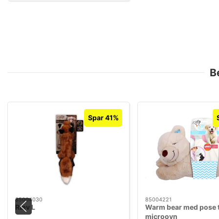
B
Spar 41%
85004030
85004221
Ræv L
Warm bear med pose t
microovn