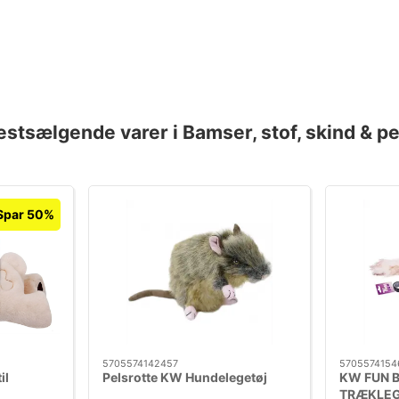
estsælgende varer i Bamser, stof, skind & pe
Spar 50%
5705574142457
5705574154
il
Pelsrotte KW Hundelegetøj
KW FUN 
TRÆKLEG