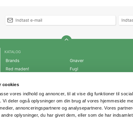
KATALOG
Brands
Gnaver
Red maden!
Fugl
BLACK FRIDAY 2025
Fisk
 cookies
Mest populære varer
Reptil
passe vores indhold og annoncer, til at vise dig funktioner til soci
OUTLET
Hest
fik. Vi deler også oplysninger om din brug af vores hjemmeside m
Hund
Andre Dyr
 medier, annonceringspartnere og analysepartnere. Vores partne
Kat
Veterinærfoder
ndre oplysninger, du har givet dem, eller som de har indsamlet 