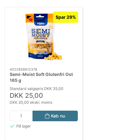
Spar 29%
4022858612378
Semi-Moist Soft Glutenfri Ost
165 g
Standard salgspris DKK 35,00
DKK 25,00
DKK 20,00 ekskl. moms
Køb nu
På lager