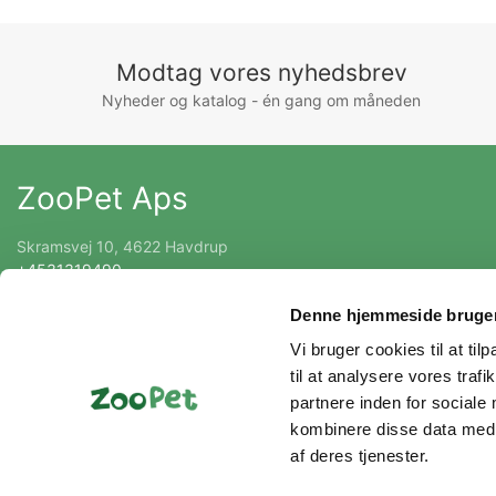
Modtag vores nyhedsbrev
Nyheder og katalog - én gang om måneden
ZooPet Aps
Skramsvej 10, 4622 Havdrup
+4531319490
Kontakt@zoopet.dk
Denne hjemmeside bruger
CVR 42092258
Vi bruger cookies til at til
til at analysere vores tra
partnere inden for sociale
kombinere disse data med a
af deres tjenester.