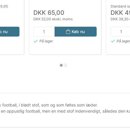
49,95
Standard s
DKK 65,00
DKK 4
DKK 52,00 ekskl. moms
DKK 39,20 
b nu
Køb nu
På lager
På lage
football, i blødt stof, som og som føltes som læder.
e en oppustlig football, men en med stof indenvendigt, således den k