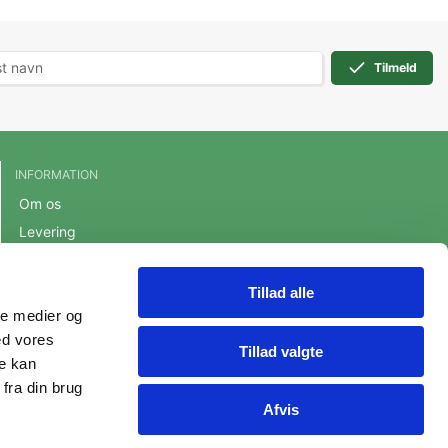
Tilmeld
INFORMATION
Om os
Levering
Handelsbetingelser
Cookie- og privatlivspolitik
Tillad alle
ale medier og
Persondatapolitik
ed vores
Fortrydelsesret
Tillad valgte
re kan
fra din brug
Afvis