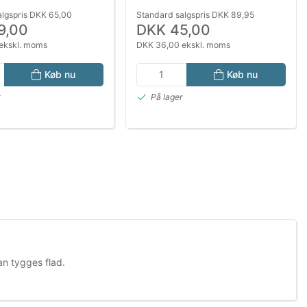
algspris DKK 65,00
Standard salgspris DKK 89,95
9,00
DKK 45,00
ekskl. moms
DKK 36,00 ekskl. moms
Køb nu
Køb nu
r
På lager
an tygges flad.