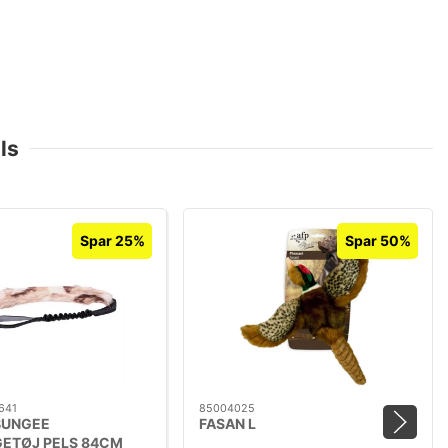
ls
Spar 25%
Spar 50%
641
85004025
BUNGEE
FASAN L
ETØJ PELS 84CM