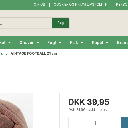
OM OS
COOKIE- OG PRIVATLIVSPOLITIK
PERSO
Søg
Kat
Gnaver
Fugl
Fisk
Reptil
Bran
VINTAGE FOOTBALL 21 cm
ls
DKK 39,95
DKK 31,96 ekskl. moms