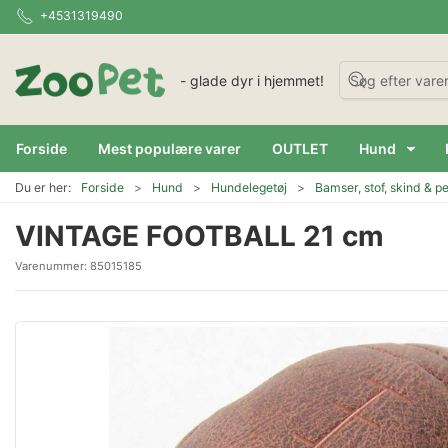
+4531319490
- glade dyr i hjemmet!
Forside
Mest populære varer
OUTLET
Hund
Du er her:
Forside
Hund
Hundelegetøj
Bamser, stof, skind & pe
VINTAGE FOOTBALL 21 cm
Varenummer:
85015185