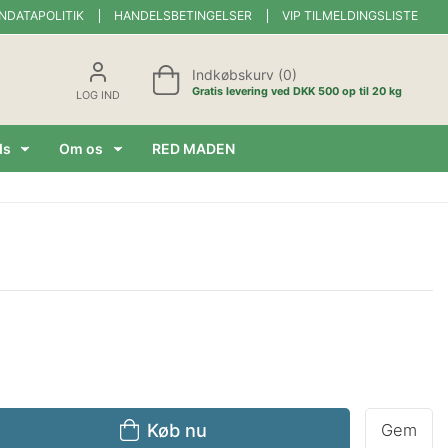
NDATAPOLITIK
HANDELSBETINGELSER
VIP TILMELDINGSLISTE
Indkøbskurv (0)
Gratis levering ved DKK 500 op til 20 kg
LOG IND
ds
Om os
RED MADEN
Køb nu
Gem