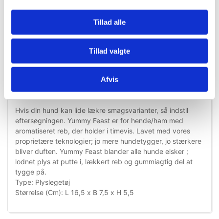
Tillad alle
Tillad valgte
Information
Specifikationer
Afvis
Hvis din hund kan lide lækre smagsvarianter, så indstil
eftersøgningen. Yummy Feast er for hende/ham med
aromatiseret reb, der holder i timevis. Lavet med vores
proprietære teknologier; jo mere hundetygger, jo stærkere
bliver duften. Yummy Feast blander alle hunde elsker ;
lodnet plys at putte i, lækkert reb og gummiagtig del at
tygge på.
Type: Plyslegetøj
Størrelse (Cm): L 16,5 x B 7,5 x H 5,5