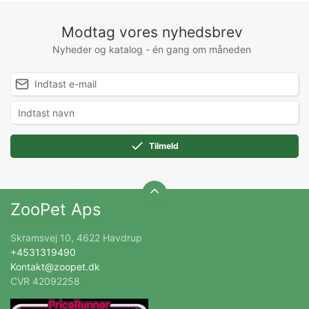
Modtag vores nyhedsbrev
Nyheder og katalog - én gang om måneden
Tilmeld
ZooPet Aps
Skramsvej 10, 4622 Havdrup
+4531319490
Kontakt@zoopet.dk
CVR 42092258