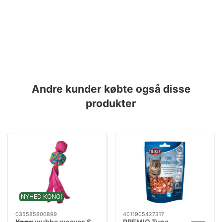
Andre kunder købte også disse
produkter
NYHED KONG!
035585800899
4011905427317
Kong wubba weaves S.
PREMIO Tuna