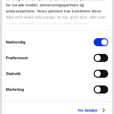
for sociale medier, annonceringspartnere og
analysepartnere. Vores partnere kan kombinere disse
data med andre oplysninger, du har givet dem, eller som
Spar 41%
Spar 50%
de har indsamlet fra din brug af deres tjenester.
Samtykkevalg
Nødvendig
85004030
85004221
Ræv L
Warm bear med pose til
Præferencer
microovn
Standard salgspris DKK
Standard salgspris DKK
99,95
149,95
Statistik
DKK 59,00
DKK 75,00
DKK 47,20 ekskl. moms
DKK 60,00 ekskl. moms
Køb nu
Køb nu
Marketing
På lager
På lager
Vis detaljer