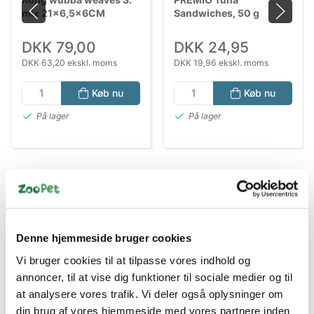
mix 21x6,5x6CM
Sandwiches, 50 g
DKK 79,00
DKK 24,95
DKK 63,20 ekskl. moms
DKK 19,96 ekskl. moms
Køb nu
Køb nu
På lager
På lager
Denne hjemmeside bruger cookies
Vi bruger cookies til at tilpasse vores indhold og
Bestsælgende varer i Bamser, stof, skind
annoncer, til at vise dig funktioner til sociale medier og til
at analysere vores trafik. Vi deler også oplysninger om
& pels
din brug af vores hjemmeside med vores partnere inden