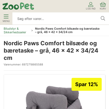
LOG IND
KURV
MENU
Biludstyr &
Nordic Paws Comfort bilsæde og bæretaske
– grå, 46 × 42 × 34/24 cm
Sikkerhedsseler
Nordic Paws Comfort bilsæde og
bæretaske – grå, 46 × 42 × 34/24
cm
Varenummer:
6972718665588
Spar 12%