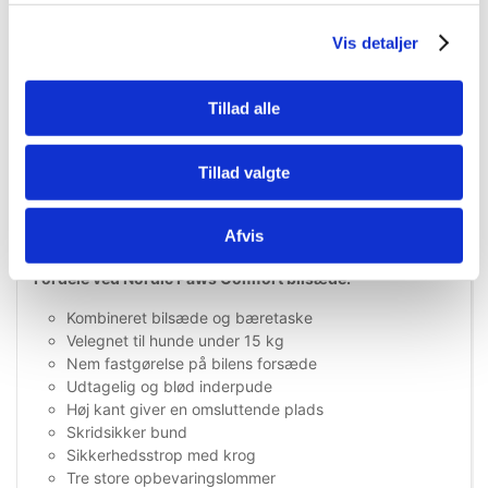
hundens sele under kørslen og bidrager til at holde hunden
på plads. Af hensyn til sikkerheden bør stroppen fastgøres
Vis detaljer
i en sele og ikke i hundens halsbånd.
De tre store lommer giver praktisk opbevaringsplads til
Tillad alle
eksempelvis godbidder, hundeposer, legetøj og andet
udstyr. De integrerede håndtag gør desuden modellen
nem at løfte og anvende som bæretaske.
Tillad valgte
Nordic Paws Comfort bilsæde er egnet til hunde under 15
kg. Mål hunden og sammenlign med sædets mål, så du
Afvis
sikrer, at den kan sidde og ligge behageligt.
Fordele ved Nordic Paws Comfort bilsæde:
Kombineret bilsæde og bæretaske
Velegnet til hunde under 15 kg
Nem fastgørelse på bilens forsæde
Udtagelig og blød inderpude
Høj kant giver en omsluttende plads
Skridsikker bund
Sikkerhedsstrop med krog
Tre store opbevaringslommer