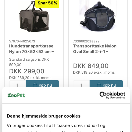
Spar 50%
5707044025673
7330002028829
Hundetransportkasse
Transporttaske Nylon
Nylon 70×52×52 cm –
Oval Small 2-i-1 –
Sammenklappelig
Sort/Grå, 40 × 35 × 30
Standard salgspris DKK
Transporttaske med
cm
DKK 649,00
599,00
Stålrørsramme
DKK 299,00
DKK 519,20 ekskl. moms
DKK 239,20 ekskl. moms
Køb nu
Køb nu
På lager
På lager
Denne hjemmeside bruger cookies
Vi bruger cookies til at tilpasse vores indhold og