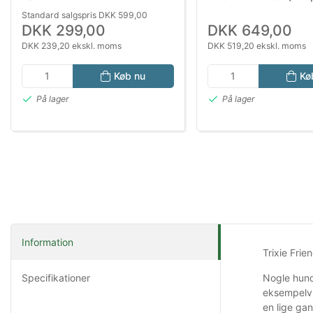
Sammenklappelig
× 30 cm
Standard salgspris DKK 599,00
Transporttaske med
DKK 299,00
DKK 649,00
Stålrørsramme
DKK 239,20 ekskl. moms
DKK 519,20 ekskl. moms
Køb nu
Kø
På lager
På lager
Information
Trixie Fri
Specifikationer
Nogle hund
eksempelvi
en lige gan