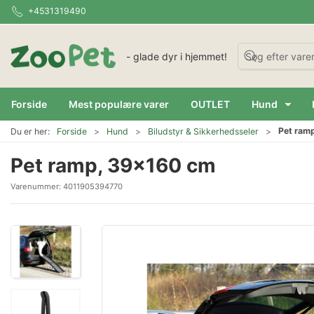
+4531319490
- glade dyr i hjemmet!
Forside
Mest populære varer
OUTLET
Hund
Pet ram
Du er her:
Forside
Hund
Biludstyr & Sikkerhedsseler
Pet ramp, 39x160 cm
Varenummer:
4011905394770