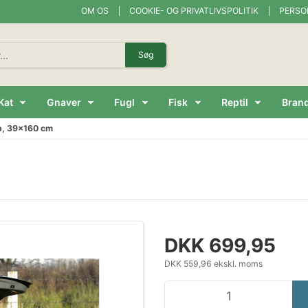
OM OS
COOKIE- OG PRIVATLIVSPOLITIK
PERSO
Søg
Kat
Gnaver
Fugl
Fisk
Reptil
Bran
p, 39x160 cm
DKK 699,95
DKK 559,96 ekskl. moms