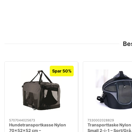
Be
Spar 50%
5707044025673
7330002028829
Hundetransportkasse Nylon
Transporttaske Nylon
70×52×52 cm –
Small 2-i-1 – Sort/Grå