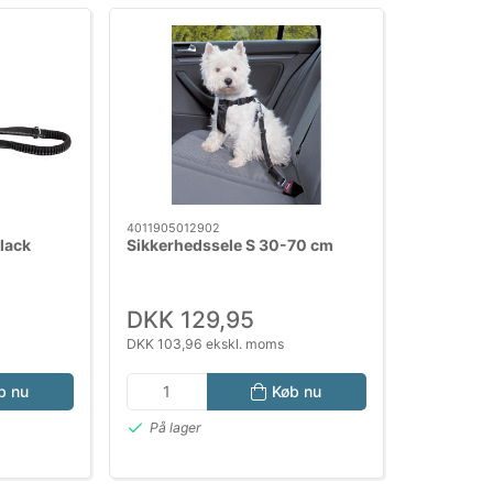
4011905012902
black
Sikkerhedssele S 30-70 cm
DKK 129,95
DKK 103,96 ekskl. moms
b nu
Køb nu
På lager