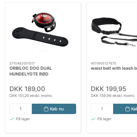
5710482001017
4011905127675
ORBILOC DOG DUAL
waist belt with leash 
HUNDELYGTE RØD
DKK 189,00
DKK 199,95
DKK 151,20 ekskl. moms
DKK 159,96 ekskl. moms
Køb nu
Kø
På lager
På lager