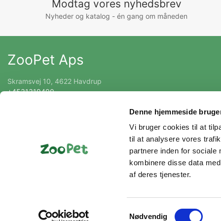
Modtag vores nyhedsbrev
Nyheder og katalog - én gang om måneden
ZooPet Aps
Skramsvej 10, 4622 Havdrup
+4531319490
Kontakt@zoopet.dk
Denne hjemmeside bruger
CVR 42092258
Vi bruger cookies til at til
til at analysere vores tra
partnere inden for sociale
kombinere disse data med a
af deres tjenester.
Samtykkevalg
Nødvendig