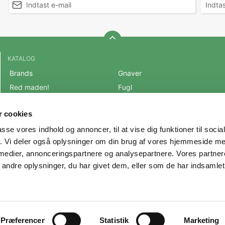
KATALOG
Brands
Gnaver
Red maden!
Fugl
BLACK FRIDAY 2025
Fisk
 cookies
Mest populære varer
Reptil
passe vores indhold og annoncer, til at vise dig funktioner til soci
OUTLET
Hest
fik. Vi deler også oplysninger om din brug af vores hjemmeside m
Hund
Andre Dyr
 medier, annonceringspartnere og analysepartnere. Vores partne
Kat
Veterinærfoder
ndre oplysninger, du har givet dem, eller som de har indsamlet 
Præferencer
Statistik
Marketing