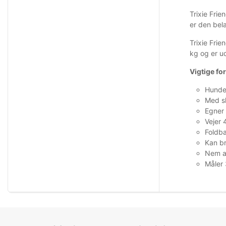
Trixie Fri
er den bel
Trixie Fri
kg og er ud
Vigtige fo
Hunder
Med s
Egner 
Vejer 
Foldba
Kan br
Nem a
Måler