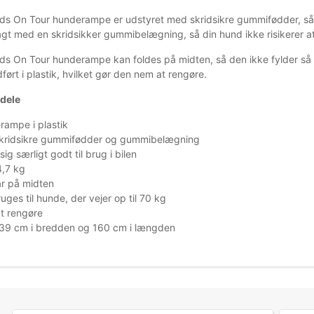
ends On Tour hunderampe er udstyret med skridsikre gummifødder, så 
agt med en skridsikker gummibelægning, så din hund ikke risikerer at
ends On Tour hunderampe kan foldes på midten, så den ikke fylder så 
ført i plastik, hvilket gør den nem at rengøre.
rdele
ampe i plastik
kridsikre gummifødder og gummibelægning
sig særligt godt til brug i bilen
4,7 kg
r på midten
uges til hunde, der vejer op til 70 kg
t rengøre
 39 cm i bredden og 160 cm i længden