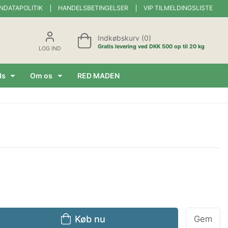
NDATAPOLITIK
HANDELSBETINGELSER
VIP TILMELDINGSLISTE
Indkøbskurv (0)
Gratis levering ved DKK 500 op til 20 kg
LOG IND
ds
Om os
RED MADEN
Køb nu
Gem