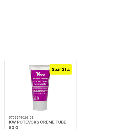
Spar 21%
5705574026108
KW POTEVOKS CREME TUBE
50 G