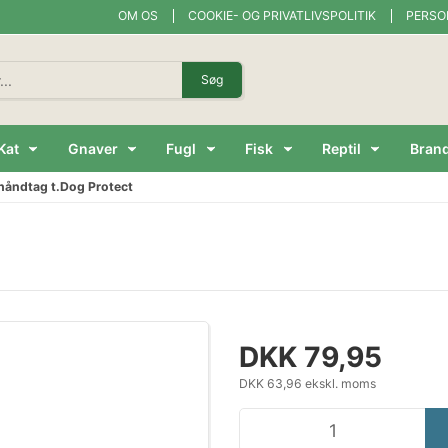
OM OS
COOKIE- OG PRIVATLIVSPOLITIK
PERSO
Søg
Kat
Gnaver
Fugl
Fisk
Reptil
Bran
håndtag t.Dog Protect
DKK 79,95
DKK 63,96 ekskl. moms