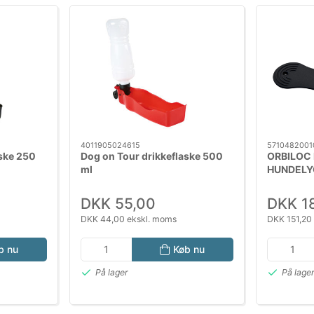
4011905024615
5710482001
aske 250
Dog on Tour drikkeflaske 500
ORBILOC
ml
HUNDELY
DKK 55,00
DKK 1
DKK 44,00 ekskl. moms
DKK 151,20
b nu
Køb nu
På lager
På lage