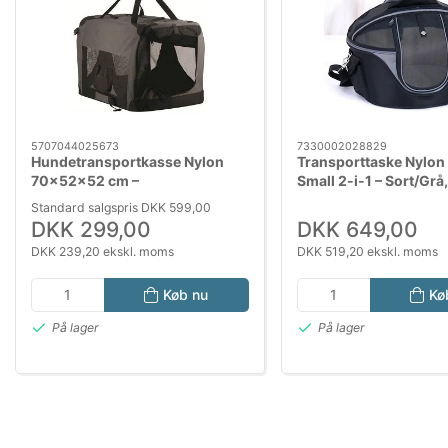
5707044025673
7330002028829
Hundetransportkasse Nylon
Transporttaske Nylon
70×52×52 cm –
Small 2-i-1 – Sort/Grå
Sammenklappelig
× 30 cm
Standard salgspris DKK 599,00
Transporttaske med
DKK 299,00
DKK 649,00
Stålrørsramme
DKK 239,20 ekskl. moms
DKK 519,20 ekskl. moms
Køb nu
Kø
På lager
På lager