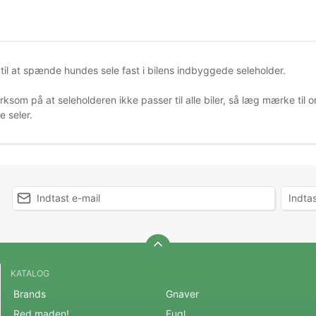
til at spænde hundes sele fast i bilens indbyggede seleholder.
som på at seleholderen ikke passer til alle biler, så læg mærke ti
 seler.
KATALOG
Brands
Gnaver
Red maden!
Fugl