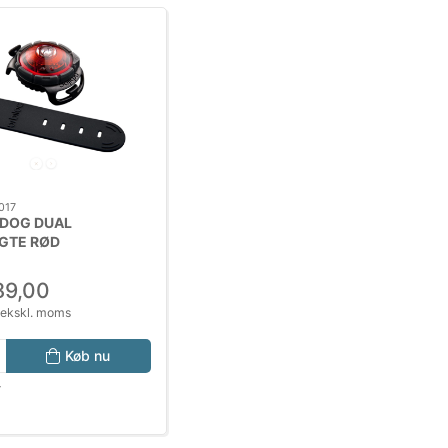
017
 DOG DUAL
GTE RØD
89,00
 ekskl. moms
Køb nu
r