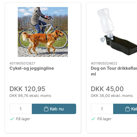
4011905012827
4011905024622
Cykel-og joggingline
Dog on Tour drikkefl
ml
DKK 120,95
DKK 45,00
DKK 96,76 ekskl. moms
DKK 36,00 ekskl. moms
Køb nu
Kø
På lager
På lager