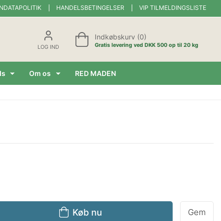
NDATAPOLITIK
HANDELSBETINGELSER
VIP TILMELDINGSLISTE
Indkøbskurv (0)
Gratis levering ved DKK 500 op til 20 kg
LOG IND
ds
Om os
RED MADEN
Køb nu
Gem