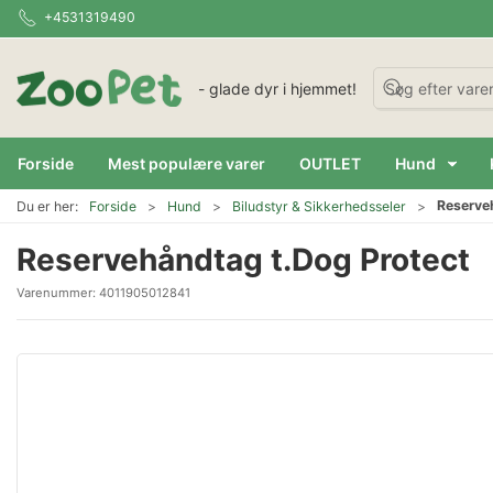
+4531319490
- glade dyr i hjemmet!
Forside
Mest populære varer
OUTLET
Hund
Reserve
Du er her:
Forside
Hund
Biludstyr & Sikkerhedsseler
Reservehåndtag t.Dog Protect
Varenummer:
4011905012841