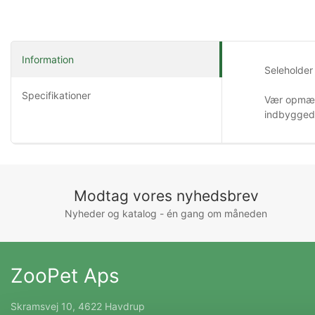
Information
Seleholder 
Specifikationer
Vær opmærk
indbyggede
Modtag vores nyhedsbrev
Nyheder og katalog - én gang om måneden
ZooPet Aps
Skramsvej 10, 4622 Havdrup