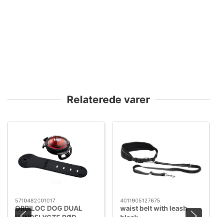
Relaterede varer
5710482001017
4011905127675
ORBILOC DOG DUAL
waist belt with leash