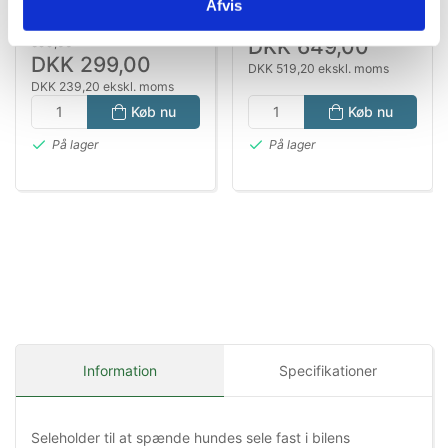
Afvis
Sammenklappelig
Sort/Grå, 40 × 35 × 30
Standard salgspris DKK
Transporttaske med
cm
DKK 649,00
599,00
Stålrørsramme
DKK 299,00
DKK 519,20 ekskl. moms
DKK 239,20 ekskl. moms
Køb nu
Køb nu
På lager
På lager
Information
Specifikationer
Seleholder til at spænde hundes sele fast i bilens