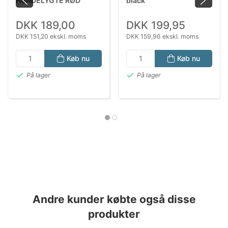
HUNDELYGTE RØD
black
DKK 189,00
DKK 199,95
DKK 151,20 ekskl. moms
DKK 159,96 ekskl. moms
Køb nu
Køb nu
På lager
På lager
Andre kunder købte også disse
produkter