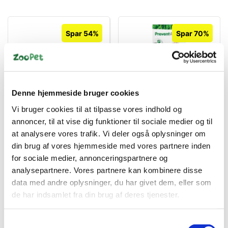
Spar 54%
Spar 70%
Denne hjemmeside bruger cookies
5702827143667
5710115083663
Deerhunter
Flåt- og Loppespray til
Vi bruger cookies til at tilpasse vores indhold og
Hundetæppe 70 x 50 cm
Hund 100ml
annoncer, til at vise dig funktioner til sociale medier og til
– Varmt og
PreventACTIV Non-
Standard salgspris DKK
Standard salgspris DKK
at analysere vores trafik. Vi deler også oplysninger om
Absorberende Tæppe til
TOXIC
299,00
129,00
din brug af vores hjemmeside med vores partnere inden
Hund
DKK 139,00
DKK 39,00
for sociale medier, annonceringspartnere og
DKK 111,20 ekskl. moms
DKK 31,20 ekskl. moms
analysepartnere. Vores partnere kan kombinere disse
Køb nu
Køb nu
data med andre oplysninger, du har givet dem, eller som
På lager
På lager
de har indsamlet fra din brug af deres tjenester.
Samtykkevalg