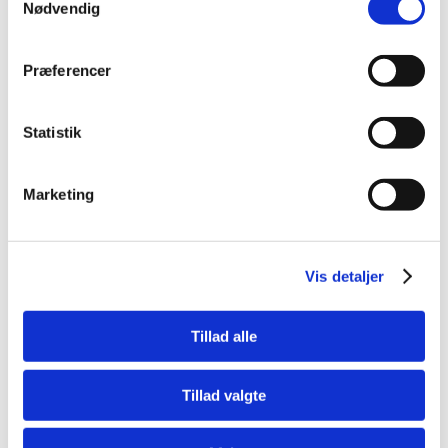
Nødvendig
Præferencer
Statistik
Bestsælgende varer i Biludstyr &
Sikkerhedsseler
Marketing
Vis detaljer
Spar 50%
Tillad alle
Tillad valgte
5707044025673
7330002028829
Hundetransportkasse
Transporttaske Nylon
Nylon 70×52×52 cm –
Oval Small 2-i-1 –