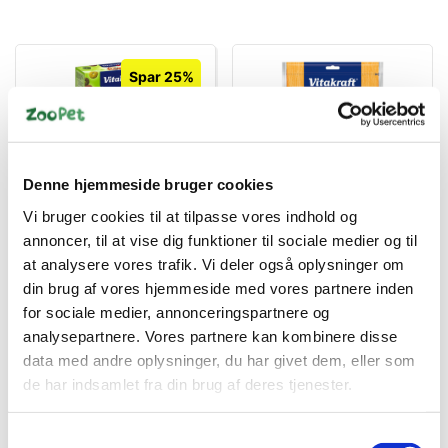
Spar 25%
Denne hjemmeside bruger cookies
4008239252470
4008239592125
Vi bruger cookies til at tilpasse vores indhold og
Party rollis 500g
Vitakraft chicken bonas
annoncer, til at vise dig funktioner til sociale medier og til
Vitakraft
xxl 200g
at analysere vores trafik. Vi deler også oplysninger om
Standard salgspris DKK
DKK 69,00
49,95
din brug af vores hjemmeside med vores partnere inden
DKK 37,50
for sociale medier, annonceringspartnere og
DKK 55,20 ekskl. moms
DKK 30,00 ekskl. moms
analysepartnere. Vores partnere kan kombinere disse
Køb nu
Køb nu
data med andre oplysninger, du har givet dem, eller som
de har indsamlet fra din brug af deres tjenester.
På lager
Forventet på lager 04-
09-2026
Samtykkevalg