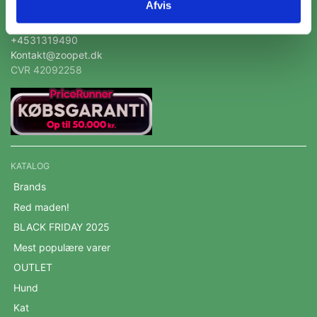
Afvis
Skramsvej 10, 4622 Havdrup
+4531319490
Kontakt@zoopet.dk
CVR 42092258
KATALOG
Brands
Red maden!
BLACK FRIDAY 2025
Mest populære varer
OUTLET
Hund
Kat