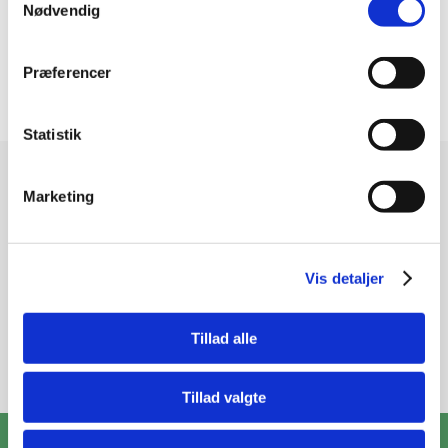
Nødvendig
Præferencer
Statistik
Modtag vores nyhedsbrev
Marketing
Nyheder og katalog - én gang om måneden
Vis detaljer
Tillad alle
Tilmeld
Tillad valgte
ZooPet Aps