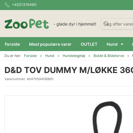
+4531319490
- glade dyr i hjemmet!
Forside
Mest populære varer
OUTLET
Hund
Du er her:
Forside
Hund
Hundelegetøj
Bolde & Bidetorve
D&D TOV DUMMY M/LØKKE 36
Varenummer:
4047059458860