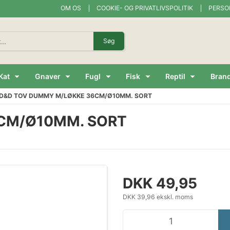
OM OS
COOKIE- OG PRIVATLIVSPOLITIK
PERSO
Søg
Kat
Gnaver
Fugl
Fisk
Reptil
Bran
D&D TOV DUMMY M/LØKKE 36CM/Ø10MM. SORT
CM/Ø10MM. SORT
DKK 49,95
DKK 39,96 ekskl. moms