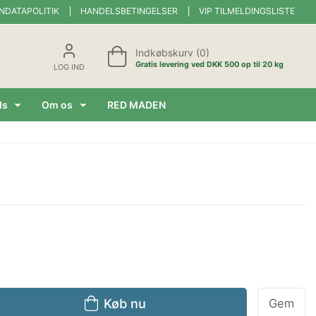
NDATAPOLITIK
HANDELSBETINGELSER
VIP TILMELDINGSLISTE
Indkøbskurv (0)
Gratis levering ved DKK 500 op til 20 kg
LOG IND
ds
Om os
RED MADEN
Køb nu
Gem