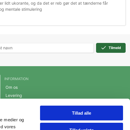
er lidt ukorante, og da det er reb gør det at tænderne får
 og mentale stimulering
Tilmeld
INFORMATION
Om os
Levering
Handelsbetingelser
Cookie- og privatlivspolitik
Tillad alle
ale medier og
Persondatapolitik
ed vores
Fortrydelsesret