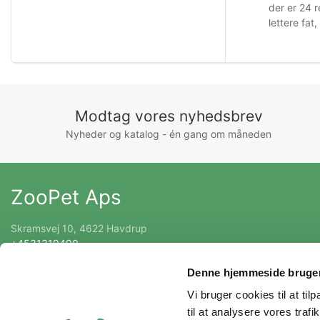
der er 24 r
lettere fat
Modtag vores nyhedsbrev
Nyheder og katalog - én gang om måneden
ZooPet Aps
Skramsvej 10, 4622 Havdrup
+4531319490
Kontakt@zoopet.dk
Denne hjemmeside bruger
CVR 42092258
Vi bruger cookies til at til
til at analysere vores tra