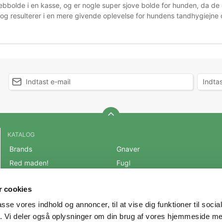
ebbolde i en kasse, og er nogle super sjove bolde for hunden, da de 
, og resulterer i en mere givende oplevelse for hundens tandhygiejne
KATALOG
Brands
Gnaver
Red maden!
Fugl
BLACK FRIDAY 2025
Fisk
 cookies
Mest populære varer
Reptil
passe vores indhold og annoncer, til at vise dig funktioner til soci
OUTLET
Hest
fik. Vi deler også oplysninger om din brug af vores hjemmeside m
Hund
Andre Dyr