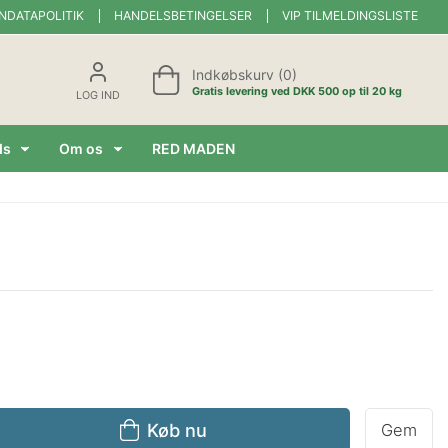
NDATAPOLITIK
HANDELSBETINGELSER
VIP TILMELDINGSLISTE
Indkøbskurv (0)
Gratis levering ved DKK 500 op til 20 kg
LOG IND
ds
Om os
RED MADEN
Køb nu
Gem