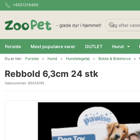
+4531319490
- glade dyr i hjemmet!
Forside
Mest populære varer
OUTLET
Hund
Du er her:
Forside
Hund
Hundelegetøj
Bolde & Bidetorve
Rebbold 6,3cm 24 stk
Varenummer:
85014745