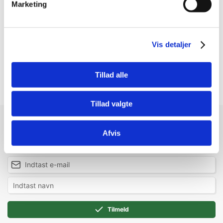
Marketing
Information
Specifikationer
Vis detaljer
Tillad alle
2 i 1 groomer
Tillad valgte
Modtag vores nyhedsbrev
Afvis
Nyheder og katalog - én gang om måneden
Tilmeld