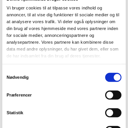
Vi bruger cookies til at tilpasse vores indhold og
annoncer, til at vise dig funktioner til sociale medier og til
at analysere vores trafik. Vi deler også oplysninger om
din brug af vores hjemmeside med vores partnere inden
for sociale medier, annonceringspartnere og
035585454252
4011905356129
KONG WILD KNOTS
Ring hvalpe latex 8cm
analysepartnere. Vores partnere kan kombinere disse
BEAR HUNDELEGETØJ
data med andre oplysninger, du har givet dem, eller som
20 CM Mix S/m
de har indsamlet fra din brug af deres tjenester.
DKK 79,95
DKK 24,95
DKK 63,96 ekskl. moms
DKK 19,96 ekskl. moms
Samtykkevalg
Nødvendig
Køb nu
Køb nu
På lager
På lager
Præferencer
Statistik