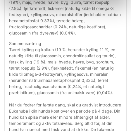
(19%), majs, hvede, havre, byg, durra, tørret roepulp
(2.9%), fjerkræfedt, fiskemel (naturlig kilde til omega-3
fedtsyrer), kyllingesovs, mineralstoffer (indeholder natrium
hexametafosfat 0.33%), tørrede helæg,
fructooligosaccharider (0.24%, naturlige kostfibre),
glucosamin (fra dyrevæv) (0.04%).
Sammensætning
Tørret kylling og kalkun (19 %, herunder kylling 11 %, en
naturlig kilde til glucosamin, chondroitinsulfat og taurin),
fersk kylling (19 %), majs, hvede, havre, byg, sorghum,
tørret roepulp (2.9%), fjerkræfedt, fiskemel (en naturlig
kilde til omega-3-fedtsyrer), kyllingesovs, mineraler
(herunder natriumhexametaphosphat 0,33%), tørret
helæg, fructooligosaccharider (0,24%, et naturligt
præbiotikum), glucosamin (fra animalsk væv) (0,04%).
Når du fodrer for første gang, skal du gradvist introducere
Eukanuba i din hunds kost over en periode på 4 dage. Din
hund kan spise mere eller mindre afhængigt af alder,
temperament og aktivitetsniveau. Sørg altid for, at din
hund har rigeligt med frisk vand at drikke. De følgende