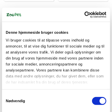
Denne hjemmeside bruger cookies
Vi bruger cookies til at tilpasse vores indhold og
annoncer, til at vise dig funktioner til sociale medier og til
Information
Specifikationer
at analysere vores trafik. Vi deler også oplysninger om
din brug af vores hjemmeside med vores partnere inden
Mature medium breed L-carnitin til at hjælpe med at holde
for sociale medier, annonceringspartnere og
idealvægtenSpecialblanding af fibre, bl.a. kostfibre (FOS)
analysepartnere. Vores partnere kan kombinere disse
og roetrævler til at fremme sund fordøjelseNaturlige kilder
data med andre oplysninger, du har givet dem, eller som
til omega-6 & 3 til sund hud og pelsGlucosamin til at
de har indsamlet fra din brug af deres tjenester.
opretholde sunde led & calcium til at hjælpe med at
opretholde stærke knoglerAntioxidant (E- og C-vitamin) til
at fremme immunsystemetSPECIALUDVIKLEDET FORMEDE
Samtykkevalg
FODERPILLER MED DENTADEFENSE-TANDTEKNOLOGI
Nødvendig
TIL AT HJÆLPE MED AT HOLDE TÆNDERNE RENE OG
SUNDEEukanuba tørfoder er rig på frisk kylling og perfekt