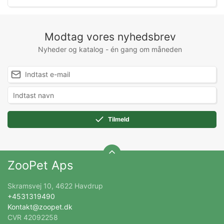
Modtag vores nyhedsbrev
Nyheder og katalog - én gang om måneden
Tilmeld
ZooPet Aps
Skramsvej 10, 4622 Havdrup
+4531319490
Kontakt@zoopet.dk
CVR 42092258