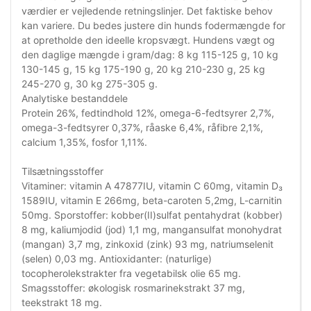
værdier er vejledende retningslinjer. Det faktiske behov
kan variere. Du bedes justere din hunds fodermængde for
at opretholde den ideelle kropsvægt. Hundens vægt og
den daglige mængde i gram/dag: 8 kg 115-125 g, 10 kg
130-145 g, 15 kg 175-190 g, 20 kg 210-230 g, 25 kg
245-270 g, 30 kg 275-305 g.
Analytiske bestanddele
Protein 26%, fedtindhold 12%, omega-6-fedtsyrer 2,7%,
omega-3-fedtsyrer 0,37%, råaske 6,4%, råfibre 2,1%,
calcium 1,35%, fosfor 1,11%.
Tilsætningsstoffer
Vitaminer: vitamin A 47877IU, vitamin C 60mg, vitamin D₃
1589IU, vitamin E 266mg, beta-caroten 5,2mg, L-carnitin
50mg. Sporstoffer: kobber(II)sulfat pentahydrat (kobber)
8 mg, kaliumjodid (jod) 1,1 mg, mangansulfat monohydrat
(mangan) 3,7 mg, zinkoxid (zink) 93 mg, natriumselenit
(selen) 0,03 mg. Antioxidanter: (naturlige)
tocopherolekstrakter fra vegetabilsk olie 65 mg.
Smagsstoffer: økologisk rosmarinekstrakt 37 mg,
teekstrakt 18 mg.