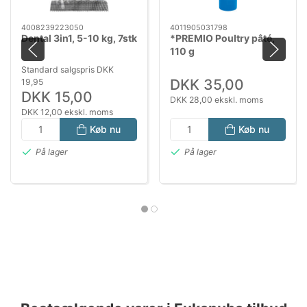
4008239223050
4011905031798
Dental 3in1, 5-10 kg, 7stk
*PREMIO Poultry pâté,
110 g
Standard salgspris DKK
DKK 35,00
19,95
DKK 15,00
DKK 28,00 ekskl. moms
DKK 12,00 ekskl. moms
Køb nu
Køb nu
På lager
På lager