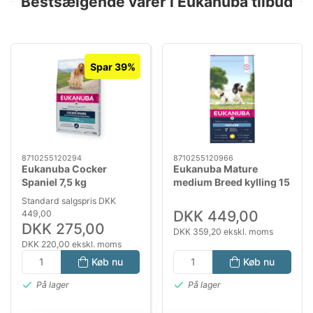
Bestsælgende varer i Eukanuba tilbud
Spar 39%
8710255120294
8710255120966
Eukanuba Cocker
Eukanuba Mature
Spaniel 7,5 kg
medium Breed kylling 15
kg
Standard salgspris DKK
DKK 449,00
449,00
DKK 275,00
DKK 359,20 ekskl. moms
DKK 220,00 ekskl. moms
Køb nu
Køb nu
På lager
På lager