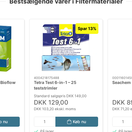
Bestsælgende varer i Filtermaterialer
Spar 13%
4004218175488
0001160145
 Bioflow
Tetra Test 6-in-1 – 25
Seachem 
teststrimler
Standard salgspris DKK 149,00
DKK 129,00
DKK 8
DKK 103,20 ekskl. moms
DKK 71,20 
b nu
Køb nu
På lager
På lage