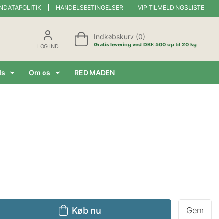
NDATAPOLITIK
HANDELSBETINGELSER
VIP TILMELDINGSLISTE
Indkøbskurv (0)
Gratis levering ved DKK 500 op til 20 kg
LOG IND
ds
Om os
RED MADEN
Køb nu
Gem