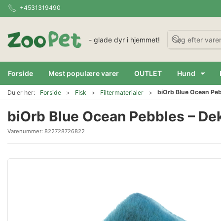
+4531319490
- glade dyr i hjemmet!
Forside
Mest populære varer
OUTLET
Hund
biOrb Blue Ocean Pebb
Du er her:
Forside
Fisk
Filtermaterialer
biOrb Blue Ocean Pebbles – Deko
Varenummer:
822728726822