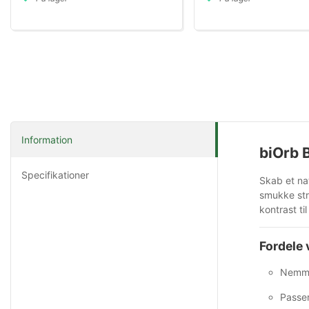
Information
biOrb 
Specifikationer
Skab et na
smukke str
kontrast ti
Fordele 
Nemme
Passer