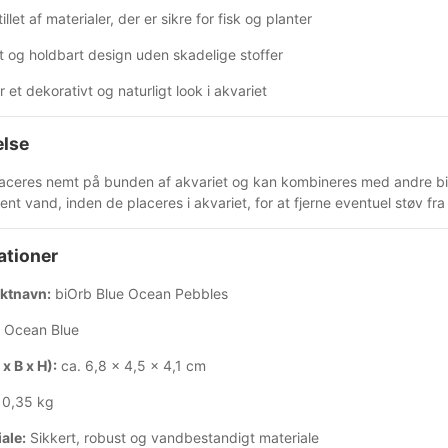
llet af materialer, der er sikre for fisk og planter
 og holdbart design uden skadelige stoffer
 et dekorativt og naturligt look i akvariet
lse
aceres nemt på bunden af akvariet og kan kombineres med andre biOr
rent vand, inden de placeres i akvariet, for at fjerne eventuel støv fr
ationer
ktnavn:
biOrb Blue Ocean Pebbles
Ocean Blue
 x B x H):
ca. 6,8 x 4,5 x 4,1 cm
0,35 kg
ale:
Sikkert, robust og vandbestandigt materiale