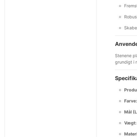
Fremsti
Robust
Skaber
Anvende
Stenene pl
grundigt i 
Specifik
Produ
Farve:
Mål (L
Vægt:
Materi