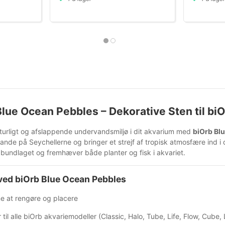
Blue Ocean Pebbles – Dekorative Sten til bi
turligt og afslappende undervandsmiljø i dit akvarium med
biOrb Bl
ande på Seychellerne og bringer et strejf af tropisk atmosfære ind i
l bundlaget og fremhæver både planter og fisk i akvariet.
ved biOrb Blue Ocean Pebbles
 at rengøre og placere
 til alle biOrb akvariemodeller (Classic, Halo, Tube, Life, Flow, Cube,