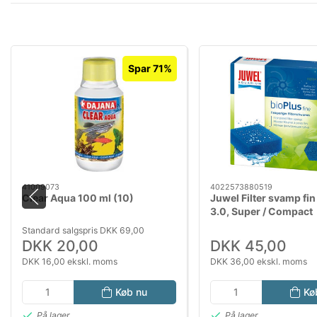
Spar 71%
41009073
4022573880519
Clear Aqua 100 ml (10)
Juwel Filter svamp fin
3.0, Super / Compact
Standard salgspris DKK 69,00
DKK 20,00
DKK 45,00
DKK 16,00 ekskl. moms
DKK 36,00 ekskl. moms
Køb nu
Kø
På lager
På lager