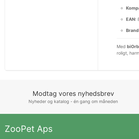
Kompat
EAN:
8
Brand
Med
biOrb
roligt, har
Modtag vores nyhedsbrev
Nyheder og katalog - én gang om måneden
ZooPet Aps