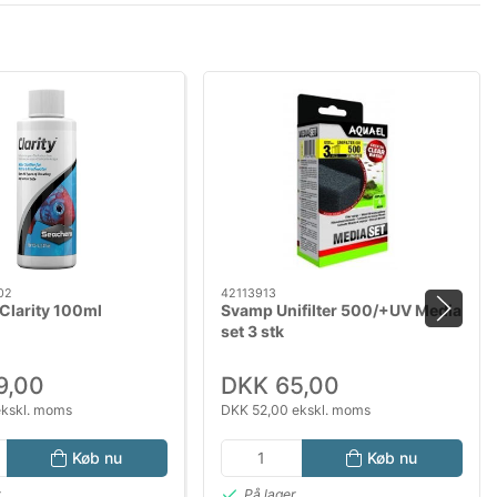
02
42113913
Clarity 100ml
Svamp Unifilter 500/+UV Media
set 3 stk
9,00
DKK 65,00
ekskl. moms
DKK 52,00 ekskl. moms
Køb nu
Køb nu
r
På lager