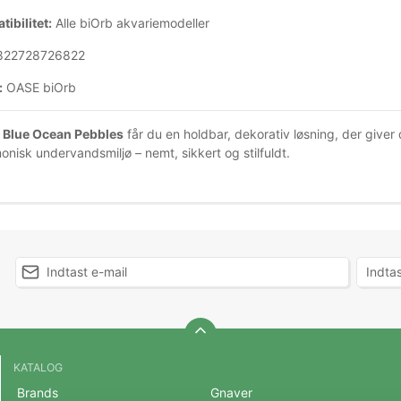
ibilitet:
Alle biOrb akvariemodeller
22728726822
:
OASE biOrb
 Blue Ocean Pebbles
får du en holdbar, dekorativ løsning, der giver d
monisk undervandsmiljø – nemt, sikkert og stilfuldt.
KATALOG
Brands
Gnaver