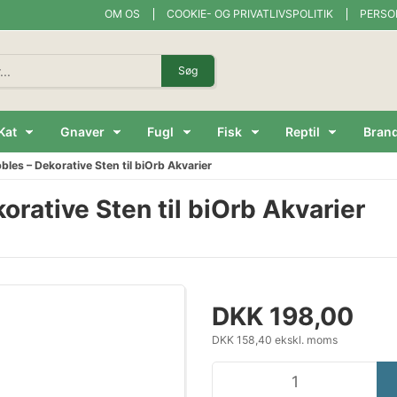
OM OS
COOKIE- OG PRIVATLIVSPOLITIK
PERSO
Søg
Kat
Gnaver
Fugl
Fisk
Reptil
Bran
les – Dekorative Sten til biOrb Akvarier
rative Sten til biOrb Akvarier
DKK 198,00
DKK 158,40 ekskl. moms