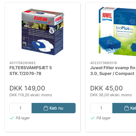
4011708260883
4022573880519
FILTERSVAMPSÆT 5
Juwel Filter svamp fin
STK.T/2076-78
3.0, Super / Compact
DKK 149,00
DKK 45,00
DKK 119,20 ekskl. moms
DKK 36,00 ekskl. moms
Køb nu
Kø
På lager
På lager