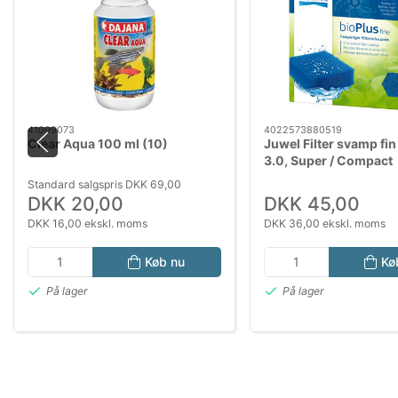
41009073
4022573880519
Clear Aqua 100 ml (10)
Juwel Filter svamp fin
3.0, Super / Compact
Standard salgspris DKK 69,00
DKK 20,00
DKK 45,00
DKK 16,00 ekskl. moms
DKK 36,00 ekskl. moms
Køb nu
Kø
På lager
På lager