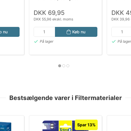
DKK 69,95
DKK 4
DKK 55,96 ekskl. moms
DKK 39,96 
b nu
Køb nu
På lager
På lage
Bestsælgende varer i Filtermaterialer
Spar 13%