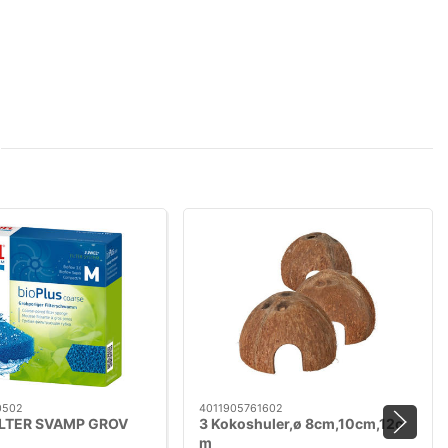
0502
4011905761602
ILTER SVAMP GROV
3 Kokoshuler,ø 8cm,10cm,12c
m