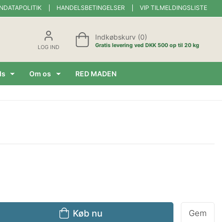
NDATAPOLITIK
HANDELSBETINGELSER
VIP TILMELDINGSLISTE
Indkøbskurv (0)
Gratis levering ved DKK 500 op til 20 kg
LOG IND
ds
Om os
RED MADEN
Køb nu
Gem