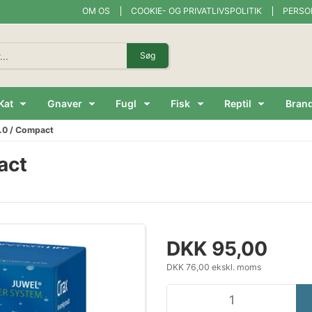
OM OS
COOKIE- OG PRIVATLIVSPOLITIK
PERSO
Søg
Kat
Gnaver
Fugl
Fisk
Reptil
Bran
3.0 / Compact
act
DKK 95,00
DKK 76,00 ekskl. moms