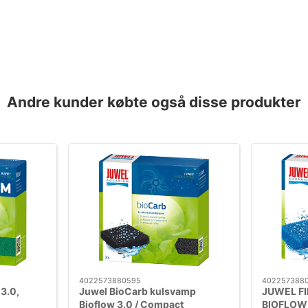
Andre kunder købte også disse produkter
4022573880595
402257388
3.0,
Juwel BioCarb kulsvamp
JUWEL F
Bioflow 3.0 / Compact
BIOFLOW