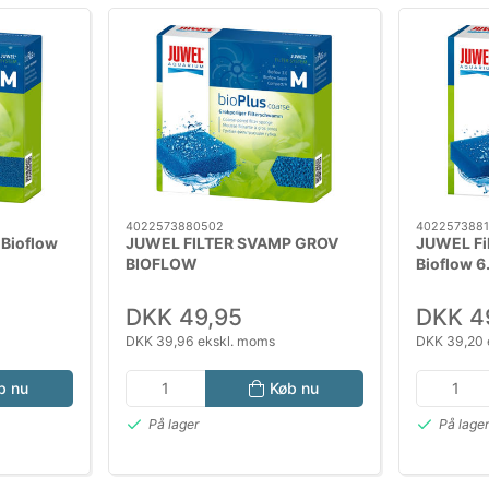
4022573880502
4022573881
 Bioflow
JUWEL FILTER SVAMP GROV
JUWEL Fil
BIOFLOW
Bioflow 6
DKK 49,95
DKK 4
DKK 39,96 ekskl. moms
DKK 39,20 
b nu
Køb nu
På lager
På lage