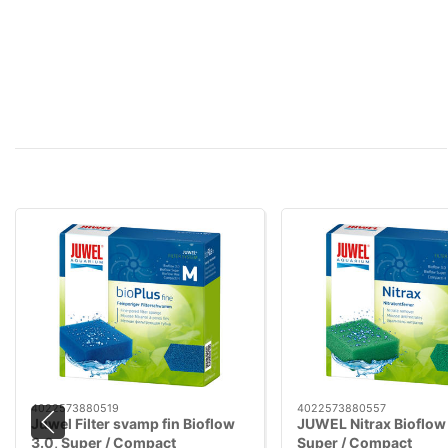
4022573880519
4022573880557
Juwel Filter svamp fin Bioflow
JUWEL Nitrax Bioflow 
3.0, Super / Compact
Super / Compact