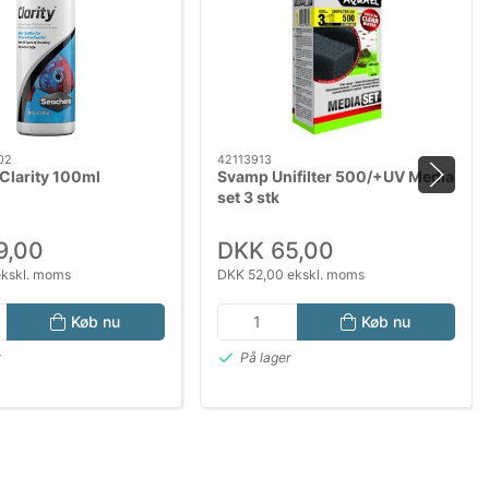
02
42113913
Clarity 100ml
Svamp Unifilter 500/+UV Media
set 3 stk
9,00
DKK 65,00
ekskl. moms
DKK 52,00 ekskl. moms
Køb nu
Køb nu
r
På lager