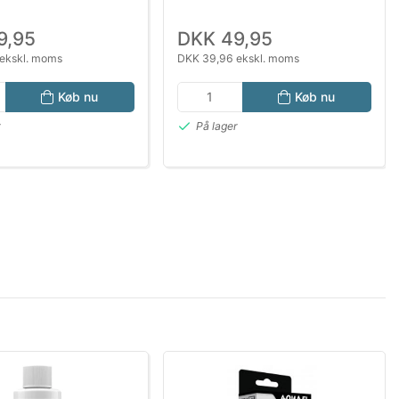
9,95
DKK 49,95
ekskl. moms
DKK 39,96 ekskl. moms
Køb nu
Køb nu
r
På lager