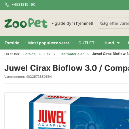
+4531319490
- glade dyr i hjemmet!
Forside
Mest populære varer
OUTLET
Hund
Juwel Cirax Bioflow 
Du er her:
Forside
Fisk
Filtermaterialer
Juwel Cirax Bioflow 3.0 / Comp
Varenummer:
4022573880564