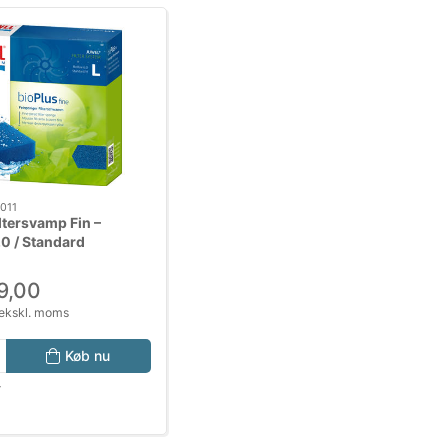
011
tersvamp Fin –
.0 / Standard
9,00
ekskl. moms
Køb nu
r