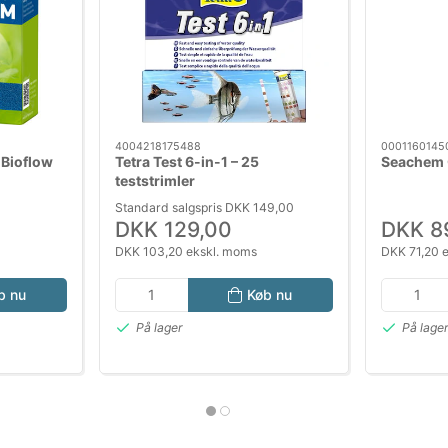
4004218175488
0001160145
 Bioflow
Tetra Test 6-in-1 – 25
Seachem 
teststrimler
Standard salgspris DKK 149,00
DKK 129,00
DKK 8
DKK 103,20 ekskl. moms
DKK 71,20 
b nu
Køb nu
På lager
På lage