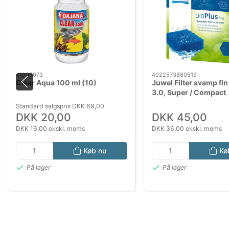
41009073
4022573880519
Clear Aqua 100 ml (10)
Juwel Filter svamp fin
3.0, Super / Compact
Standard salgspris DKK 69,00
DKK 20,00
DKK 45,00
DKK 16,00 ekskl. moms
DKK 36,00 ekskl. moms
Køb nu
Kø
På lager
På lager