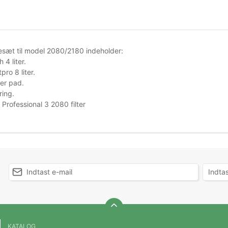
iesæt til model 2080/2180 indeholder:
h
4 liter.
tpro
8
liter.
ter
pad
.
ering
.
Professional 3
2080
filter
KATALOG