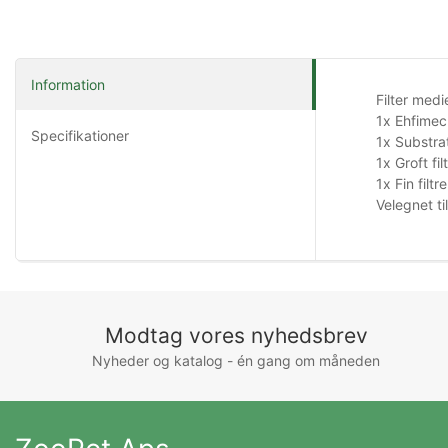
Information
Filter med
1x Ehfimec
Specifikationer
1x Substra
1x Groft
fil
1x Fin
filtr
Velegnet til
Modtag vores nyhedsbrev
Nyheder og katalog - én gang om måneden