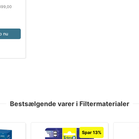
.399,00
b nu
Bestsælgende varer i Filtermaterialer
Spar 13%