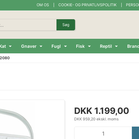
OM OS
COOKIE- OG PRIVATLIVSPOLITIK
PERSO
Søg
Kat
Gnaver
Fugl
Fisk
Reptil
Bran
/2080
DKK 1.199,00
DKK 959,20 ekskl. moms