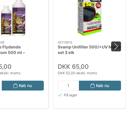
108
42113913
e Flydende
Svamp Unifilter 500/+UV Media
ium 500 ml –
set 3 stk
ing til akvarie og
op til 3000L)
5,00
DKK 65,00
ekskl. moms
DKK 52,00 ekskl. moms
Køb nu
Køb nu
r
På lager