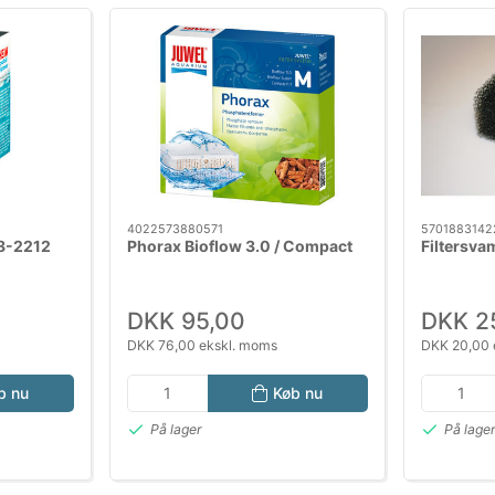
4022573880571
5701883142
8-2212
Phorax Bioflow 3.0 / Compact
Filtersva
DKK 95,00
DKK 2
DKK 76,00 ekskl. moms
DKK 20,00 
b nu
Køb nu
På lager
På lage