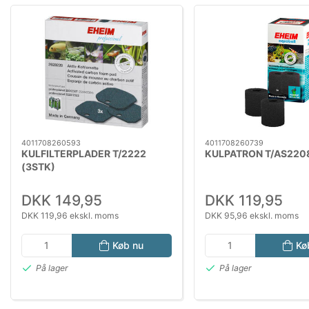
4011708260593
4011708260739
KULFILTERPLADER T/2222
KULPATRON T/AS220
(3STK)
DKK 149,95
DKK 119,95
DKK 119,96 ekskl. moms
DKK 95,96 ekskl. moms
Køb nu
Kø
På lager
På lager