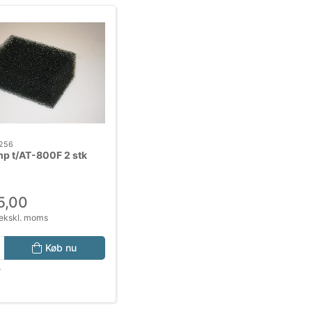
256
mp t/AT-800F 2 stk
5,00
ekskl. moms
Køb nu
r