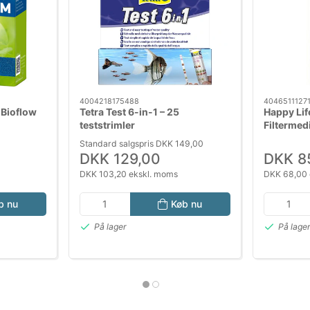
4004218175488
4046511127
 Bioflow
Tetra Test 6-in-1 – 25
Happy Lif
teststrimler
Filtermed
vandrensn
Standard salgspris DKK 149,00
havedam (
DKK 129,00
DKK 8
DKK 103,20 ekskl. moms
DKK 68,00 
b nu
Køb nu
På lager
På lage