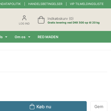
NDATAPOLITIK
HANDELSBETINGELSER
VIP TILMELDINGSLISTE
Indkøbskurv (0)
Gratis levering ved DKK 500 op til 20 kg
LOG IND
ds
Om os
RED MADEN
Køb nu
Gem