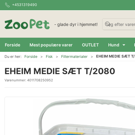
+4531319490
- glade dyr i hjemmet!
Forside
Mest populære varer
OUTLET
Hund
EHEIM MEDIE SÆT T
Du er her:
Forside
Fisk
Filtermaterialer
EHEIM MEDIE SÆT T/2080
Varenummer:
4011708250952