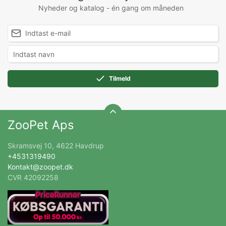
Nyheder og katalog - én gang om måneden
Tilmeld
ZooPet Aps
Skramsvej 10, 4622 Havdrup
+4531319490
Kontakt@zoopet.dk
CVR 42092258