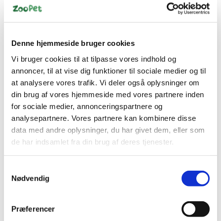
Denne hjemmeside bruger cookies
Vi bruger cookies til at tilpasse vores indhold og
000116016506
49832475
Seachem Purigen 100
Component 1+2+3+ 15l
annoncer, til at vise dig funktioner til sociale medier og til
ml + Bag – Syntetisk
at analysere vores trafik. Vi deler også oplysninger om
filtermedie
Standard salgspris DKK
din brug af vores hjemmeside med vores partnere inden
DKK 159,00
559,00
for sociale medier, annonceringspartnere og
DKK 349,00
DKK 127,20 ekskl. moms
analysepartnere. Vores partnere kan kombinere disse
DKK 279,20 ekskl. moms
data med andre oplysninger, du har givet dem, eller som
Køb nu
Køb nu
de har indsamlet fra din brug af deres tjenester.
På lager
På lager
Samtykkevalg
Nødvendig
Præferencer