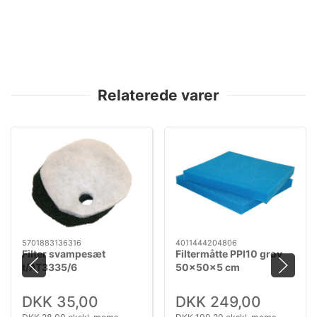
Relaterede varer
5701883136316
4011444204806
Filter svampesæt
Filtermåtte PPI10 grov
t/AT3335/6
50x50x5 cm
DKK 35,00
DKK 249,00