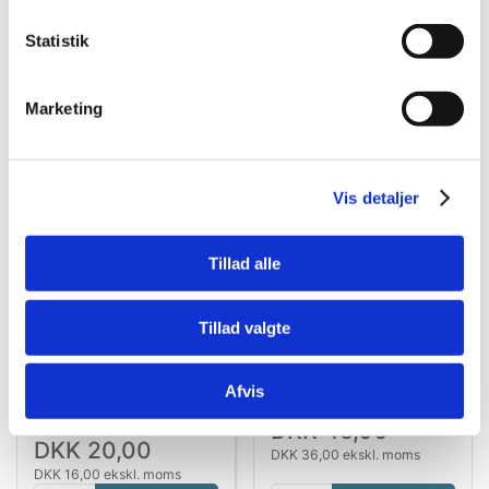
Statistik
Bestsælgende varer i Filtermaterialer
Marketing
Spar 71%
Vis detaljer
Tillad alle
Tillad valgte
41009073
4022573880519
Clear Aqua 100 ml (10)
Juwel Filter svamp fin
Bioflow 3.0, Super /
Afvis
Compact
Standard salgspris DKK
DKK 45,00
69,00
DKK 20,00
DKK 36,00 ekskl. moms
DKK 16,00 ekskl. moms