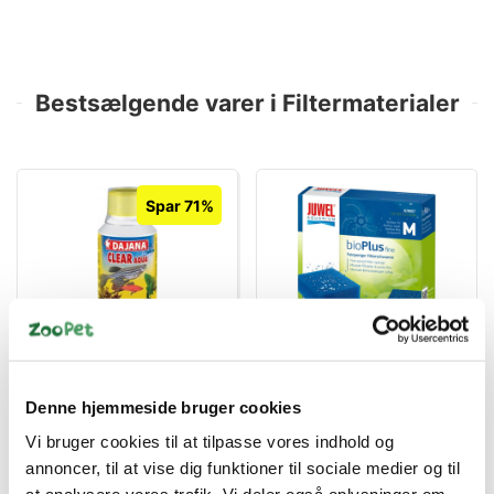
Bestsælgende varer i Filtermaterialer
Spar 71%
41009073
4022573880519
Clear Aqua 100 ml (10)
Juwel Filter svamp fin
Bioflow 3.0, Super /
Denne hjemmeside bruger cookies
Compact
Standard salgspris DKK
DKK 45,00
69,00
Vi bruger cookies til at tilpasse vores indhold og
DKK 20,00
DKK 36,00 ekskl. moms
annoncer, til at vise dig funktioner til sociale medier og til
DKK 16,00 ekskl. moms