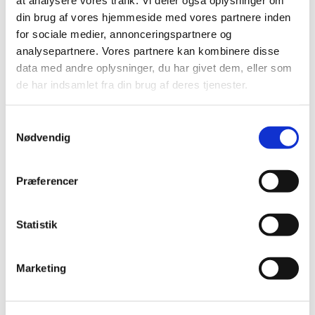
at analysere vores trafik. Vi deler også oplysninger om
Køb nu
Køb nu
din brug af vores hjemmeside med vores partnere inden
for sociale medier, annonceringspartnere og
På lager
På lager
analysepartnere. Vores partnere kan kombinere disse
data med andre oplysninger, du har givet dem, eller som
de har indsamlet fra din brug af deres tjenester.
Samtykkevalg
Nødvendig
Præferencer
Information
Statistik
Happy Life flydende filtermedium 500 ml er et effektivt og
naturligt vandplejeprodukt, der forbedrer vandkvaliteten i
Marketing
både ferskvandsakvarier, saltvandsakvarier og
havedamme. Produktet er baseret på naturlige mineraler,
som aktivt hjælper med at rense vandet og skabe et sundt