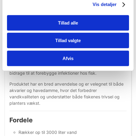
miljø for fisk, planter og koraller.
Vis detaljer
Filtermediet arbejder ved at binde og neutralisere
uønskede kemiske forbindelser såsom tungmetaller,
Tillad alle
pesticider, klor, kloraminer og ammonium. Dette resulterer i
klarere og renere vand samt mere stabile vandværdier ved
regelmæssig anvendelse.
Tillad valgte
Happy Life understøtter samtidig den biologiske balance i
akvariet ved at fremme udviklingen af gavnlige bakterier,
Afvis
som er essentielle for et velfungerende filtermiljø. Det
hjælper med at reducere skadelige bakterier og kan
bidrage til at forebygge infektioner hos fisk.
Produktet har en bred anvendelse og er velegnet til både
akvarier og havedamme, hvor det forbedrer
vandkvaliteten og understøtter både fiskenes trivsel og
planters vækst.
Fordele
Rækker op til 3000 liter vand