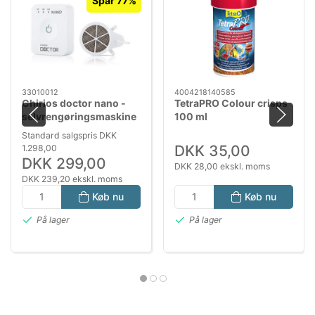
Spar 77%
33010012
4004218140585
Chirios doctor nano -
TetraPRO Colour crisps
selvrengøringsmaskine
100 ml
Standard salgspris DKK
DKK 35,00
1.298,00
DKK 299,00
DKK 28,00 ekskl. moms
DKK 239,20 ekskl. moms
Køb nu
Køb nu
På lager
På lager