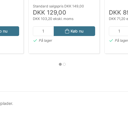
Standard salgspris DKK 149,00
DKK 129,00
DKK 8
DKK 103,20 ekskl. moms
DKK 71,20 
b nu
Køb nu
På lager
På lage
rplader.