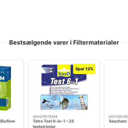
Bestsælgende varer i Filtermaterialer
Spar 13%
4004218175488
0001160145
 Bioflow
Tetra Test 6-in-1 – 25
Seachem 
teststrimler