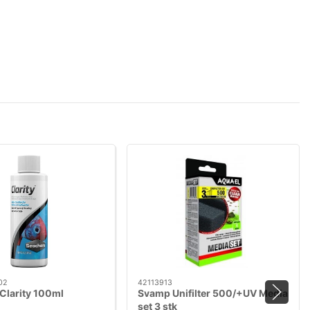
02
42113913
Clarity 100ml
Svamp Unifilter 500/+UV Media
set 3 stk