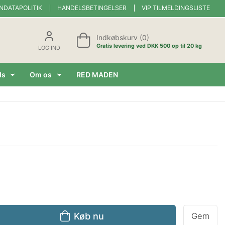
NDATAPOLITIK
HANDELSBETINGELSER
VIP TILMELDINGSLISTE
Indkøbskurv (0)
Gratis levering ved DKK 500 op til 20 kg
LOG IND
ds
Om os
RED MADEN
Køb nu
Gem