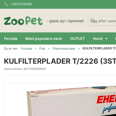
+4531319490
- glade dyr i hjemmet!
Forside
Mest populære varer
OUTLET
Hund
KULFILTERPLADER T/
Du er her:
Forside
Fisk
Filtermaterialer
KULFILTERPLADER T/2226 (3S
Varenummer:
4011708260609