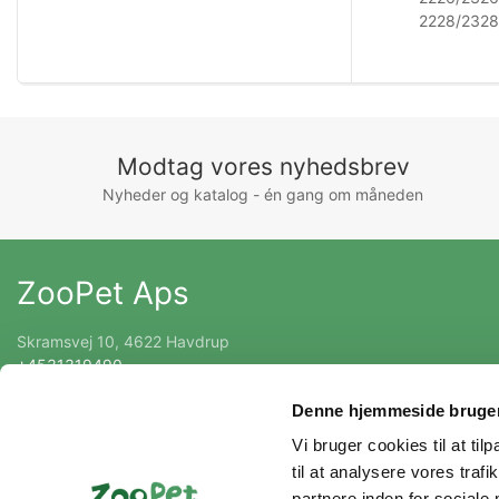
2228/2328
Modtag vores nyhedsbrev
Nyheder og katalog - én gang om måneden
ZooPet Aps
Skramsvej 10, 4622 Havdrup
+4531319490
Kontakt@zoopet.dk
Denne hjemmeside bruger
CVR 42092258
Vi bruger cookies til at til
til at analysere vores tra
partnere inden for sociale