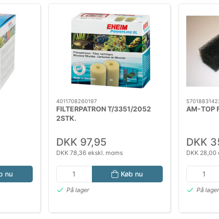
4011708260197
5701883142
FILTERPATRON T/3351/2052
AM-TOP F
2STK.
DKK 97,95
DKK 3
DKK 78,36 ekskl. moms
DKK 28,00 
b nu
Køb nu
På lager
På lage