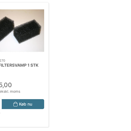
270
ILTERSVAMP 1 STK
5,00
ekskl. moms
Køb nu
r