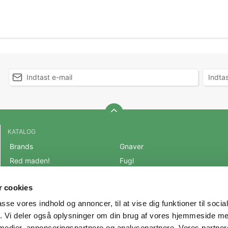
KATALOG
Brands
Gnaver
Red maden!
Fugl
BLACK FRIDAY 2025
Fisk
 cookies
Mest populære varer
Reptil
passe vores indhold og annoncer, til at vise dig funktioner til soci
OUTLET
Hest
fik. Vi deler også oplysninger om din brug af vores hjemmeside m
Hund
Andre Dyr
 medier, annonceringspartnere og analysepartnere. Vores partne