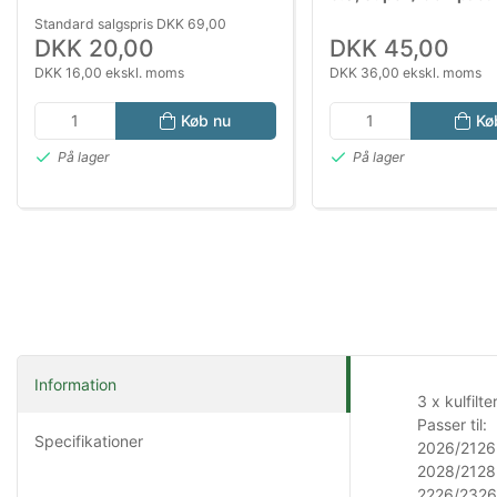
Standard salgspris DKK 69,00
DKK 20,00
DKK 45,00
DKK 16,00 ekskl. moms
DKK 36,00 ekskl. moms
Køb nu
Kø
På lager
På lager
Information
3 x kulfilte
Passer til:
Specifikationer
2026/2126
2028/2128
2226/2326