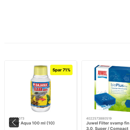
Spar 71%
41009073
4022573880519
Clear Aqua 100 ml (10)
Juwel Filter svamp fin
3.0, Super / Compact