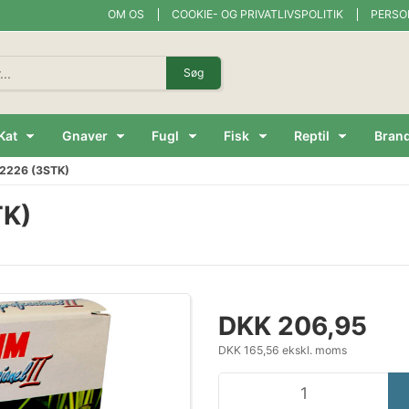
OM OS
COOKIE- OG PRIVATLIVSPOLITIK
PERSO
Søg
Kat
Gnaver
Fugl
Fisk
Reptil
Bran
2226 (3STK)
TK)
DKK 206,95
DKK 165,56 ekskl. moms