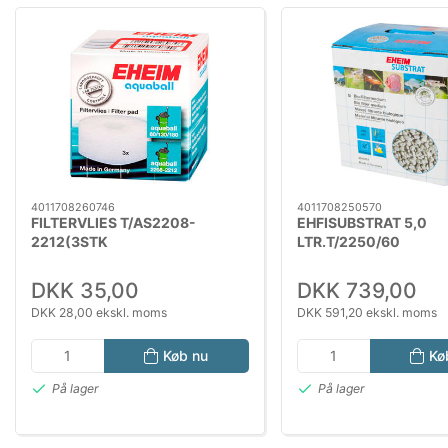
4011708260746
4011708250570
FILTERVLIES T/AS2208-
EHFISUBSTRAT 5,0
2212(3STK
LTR.T/2250/60
DKK 35,00
DKK 739,00
DKK 28,00 ekskl. moms
DKK 591,20 ekskl. moms
Køb nu
Kø
På lager
På lager