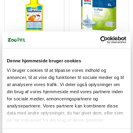
4004218770508
4022573881493
TETRA AQUA EASY
Poly Pad Bioflow 8.0 /
BALANCE 100 ML
Jumbo
DKK 49,00
DKK 49,95
Denne hjemmeside bruger cookies
DKK 39,20 ekskl. moms
DKK 39,96 ekskl. moms
Vi bruger cookies til at tilpasse vores indhold og
annoncer, til at vise dig funktioner til sociale medier og til
Køb nu
Køb nu
at analysere vores trafik. Vi deler også oplysninger om
På lager
På lager
din brug af vores hjemmeside med vores partnere inden
for sociale medier, annonceringspartnere og
analysepartnere. Vores partnere kan kombinere disse
data med andre oplysninger, du har givet dem, eller som
de har indsamlet fra din brug af deres tjenester.