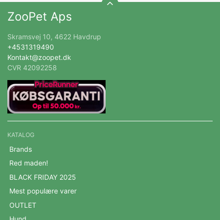
ZooPet Aps
Skramsvej 10, 4622 Havdrup
+4531319490
Kontakt@zoopet.dk
CVR 42092258
KATALOG
Brands
Red maden!
BLACK FRIDAY 2025
Mest populære varer
OUTLET
Hund