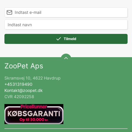
Tilmeld
ZooPet Aps
Skramsvej 10, 4622 Havdrup
+4531319490
Kontakt@zoopet.dk
CVR 42092258