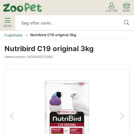
LOG IND
KURV
MENU
Nutribird C19 original 3kg
Fuglefoder
Nutribird C19 original 3kg
Varenummer:
5410340221082