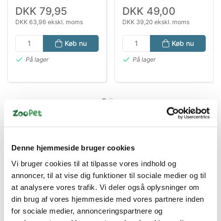
DKK 79,95
DKK 49,00
DKK 63,96 ekskl. moms
DKK 39,20 ekskl. moms
Køb nu
Køb nu
På lager
På lager
Denne hjemmeside bruger cookies
Vi bruger cookies til at tilpasse vores indhold og
Bestsælgende varer i Fuglefoder
annoncer, til at vise dig funktioner til sociale medier og til
at analysere vores trafik. Vi deler også oplysninger om
din brug af vores hjemmeside med vores partnere inden
for sociale medier, annonceringspartnere og
Spar 13%