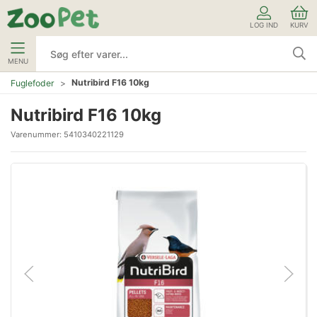
LOG IND
KURV
MENU
Nutribird F16 10kg
Fuglefoder
Nutribird F16 10kg
Varenummer:
5410340221129