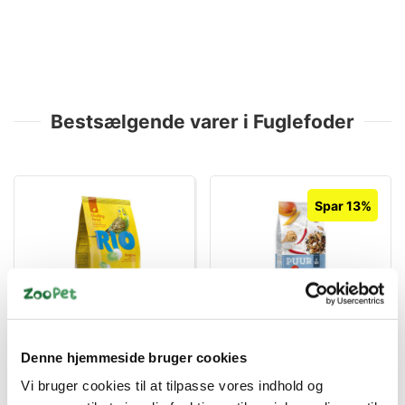
Bestsælgende varer i Fuglefoder
Spar 13%
4602533783458
8711304673716
RIO Fældefoder Undulat,
PUUR Parakit & Papegøje
1 kg
2 kg – Naturligt Foder
Denne hjemmeside bruger cookies
med Mango, Nødder,
Standard salgspris DKK
Vi bruger cookies til at tilpasse vores indhold og
Hørfrø og Calcium
DKK 39,00
149,00