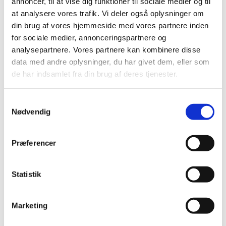
annoncer, til at vise dig funktioner til sociale medier og til
DKK 129,00
DKK 31,20 ekskl. moms
at analysere vores trafik. Vi deler også oplysninger om
DKK 103,20 ekskl. moms
din brug af vores hjemmeside med vores partnere inden
Køb nu
Køb nu
for sociale medier, annonceringspartnere og
På lager
På lager
analysepartnere. Vores partnere kan kombinere disse
data med andre oplysninger, du har givet dem, eller som
de har indsamlet fra din brug af deres tjenester.
Samtykkevalg
Nødvendig
Præferencer
Information
Specifikationer
Statistik
Vedligeholdelsesfoder til frugt- og insektædende fugle
Videnskabeligt godkendt sammensætning til f.eks.
Marketing
frugtduer, drosler og jays. Indeholder alle de
næringsstoffer, dine fugle har brug for.