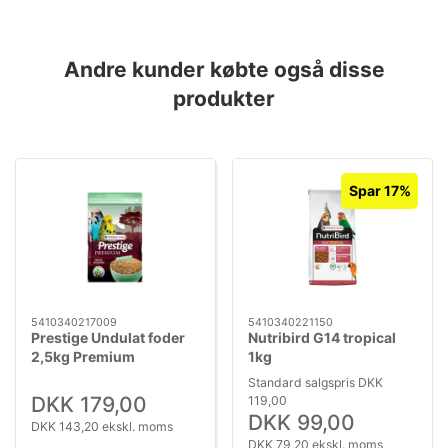
Andre kunder købte også disse
produkter
Spar 17%
5410340217009
5410340221150
Prestige Undulat foder
Nutribird G14 tropical
2,5kg Premium
1kg
Standard salgspris DKK
DKK 179,00
119,00
DKK 99,00
DKK 143,20 ekskl. moms
DKK 79,20 ekskl. moms