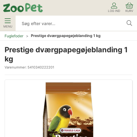
LOG IND
KURV
MENU
Prestige dværgpapegøjeblanding 1 kg
Fuglefoder
Prestige dværgpapegøjeblanding 1
kg
Varenummer:
5410340222201