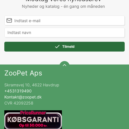
Nyheder og katalog - én gang om måneden
Tilmeld
ZooPet Aps
Skramsvej 10, 4622 Havdrup
+4531319490
Kontakt@zoopet.dk
CVR 42092258