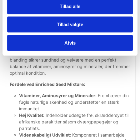
Information
Specifikationer
Tillad alle
Tillad valgte
Enriched Seed Mixture – Perfekt ernæring til afrikanske
parakitter
Giv dine afrikanske parakitter det bedste med
Enriched
Afvis
Seed Mixture
, en nøje udvalgt blanding, der er designet til
at opfylde deres unikke ernæringsbehov. Denne premium-
blanding sikrer sundhed og velvære med en perfekt
balance af vitaminer, aminosyrer og mineraler, der fremmer
optimal kondition.
Fordele ved Enriched Seed Mixture:
Vitaminer, Aminosyrer og Mineraler:
Fremhæver din
fugls naturlige skønhed og understøtter en stærk
immunitet.
Høj Kvalitet:
Indeholder udsøgte frø, skræddersyet til
afrikanske parakitter såsom dværgpapegøjer og
parrotlets.
Videnskabeligt Udviklet:
Komponeret i samarbejde