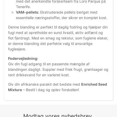
med det anerkendte forskerteam fra Loro Parque på
Tenerife.
VAM-pellets:
Ekstruderede pellets beriget med
essentielle næringsstoffer, der sikrer en komplet kost.
Denne blanding er perfekt til daglig fodring og hjælper din
fugl med at opretholde en sund livsstil, aktiv adfærd og
flot fjerdragt. Med en smag og tekstur, som fuglene elsker,
er denne blanding det perfekte valg til ansvarlige
fugleejere.
Fodervejledning:
Giv din fugl adgang til en passende mængde af
blandingen dagligt. Suppler med frisk frugt, grøntsager og
rent drikkevand for en varieret kost.
Giv din afrikanske parakit det bedste med
Enriched Seed
Mixture
– Bestil i dag og oplev forskellen!
Modtag vores nyhedsbrev