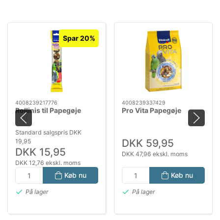
Spar 20%
4008239217776
4008239337429
Rollinis til Papegøje
Pro Vita Papegøje
Standard salgspris DKK
DKK 59,95
19,95
DKK 15,95
DKK 47,96 ekskl. moms
DKK 12,76 ekskl. moms
Køb nu
Køb nu
På lager
På lager