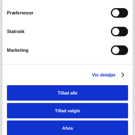
ernæringsbehov hos papegøjer. Blandingen indeholder en
høj andel af energirige frø og korn, som giver fuglene både
Præferencer
variation og naturlig beskæftigelse under fodring.
Foderet består af en nøje udvalgt kombination af
Statistik
solsikkefrø, korn, nødder og frø, som tilsammen skaber en
balanceret og appetitlig kost. Den grove struktur
stimulerer papegøjens naturlige fourageringsadfærd og
Marketing
giver mulighed for at skrælle, knække og sortere – præcis
som i naturen.
Solsikkefrø udgør en væsentlig del af blandingen og
Vis detaljer
bidrager med energi, mens nødder og frø tilfører
essentielle fedtsyrer og variation i kosten. Dette gør
foderet særligt velegnet som basisfoder til papegøjer, der
Tillad alle
trives med en klassisk frøblanding.
For optimal sundhed bør foderet suppleres med friske
Tillad valgte
grøntsager, frugt og evt. vitamintilskud for at sikre en
komplet ernæringsprofil.
Afvis