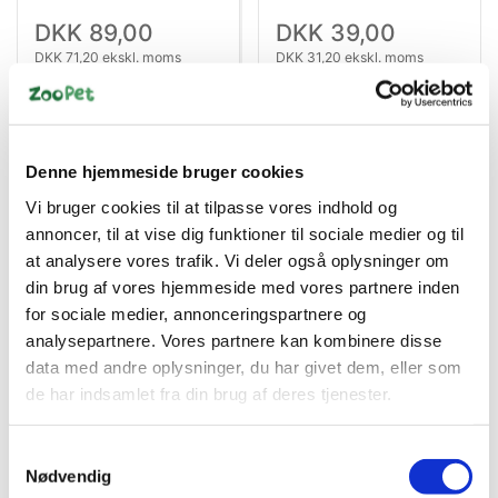
DKK 89,00
DKK 39,00
DKK 71,20 ekskl. moms
DKK 31,20 ekskl. moms
Køb nu
Køb nu
Forventet på lager 21-08-
På lager
2026
Denne hjemmeside bruger cookies
Vi bruger cookies til at tilpasse vores indhold og
annoncer, til at vise dig funktioner til sociale medier og til
at analysere vores trafik. Vi deler også oplysninger om
din brug af vores hjemmeside med vores partnere inden
for sociale medier, annonceringspartnere og
analysepartnere. Vores partnere kan kombinere disse
data med andre oplysninger, du har givet dem, eller som
de har indsamlet fra din brug af deres tjenester.
Information
Samtykkevalg
Prestige papegøjefoder er en klassisk og velsmagende
Nødvendig
frøblanding, udviklet til at dække de daglige