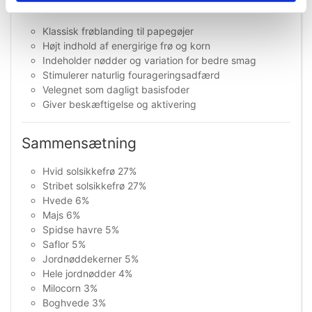
Fordele ved Prestige papegøjefoder
Klassisk frøblanding til papegøjer
Højt indhold af energirige frø og korn
Indeholder nødder og variation for bedre smag
Stimulerer naturlig fourageringsadfærd
Velegnet som dagligt basisfoder
Giver beskæftigelse og aktivering
Sammensætning
Hvid solsikkefrø 27%
Stribet solsikkefrø 27%
Hvede 6%
Majs 6%
Spidse havre 5%
Saflor 5%
Jordnøddekerner 5%
Hele jordnødder 4%
Milocorn 3%
Boghvede 3%