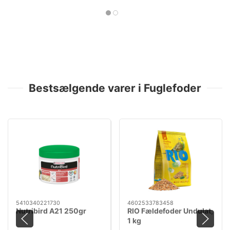
Bestsælgende varer i Fuglefoder
5410340221730
4602533783458
Nutribird A21 250gr
RIO Fældefoder Undulat,
1 kg