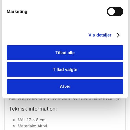
Legetøjet er nemt at placere i buret og kan med fordel
kombineres med andre typer legetøj for at skabe et
Marketing
varieret og berigende miljø.
Fordele ved Bird Toy “Bunnball”:
Vis detaljer
Fremstillet i slidstærkt akryl
Modstandsdygtigt over for næb og bid
Stimulerer leg og naturlig adfærd
Tillad alle
Forebygger kedsomhed og stress
Velegnet til mindre og mellemstore fugle
Giver variation i fuglens miljø
Tillad valgte
Anvendelse:
Afvis
Placér legetøjet i buret, hvor fuglen nemt kan nå det.
Kan bruges alene eller som del af et varieret aktivitetsmiljø.
Teknisk information:
Mål: 17 x 8 cm
Materiale: Akryl