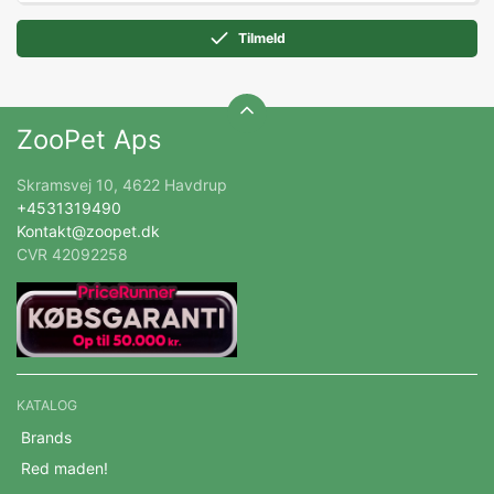
Tilmeld
ZooPet Aps
Skramsvej 10, 4622 Havdrup
+4531319490
Kontakt@zoopet.dk
CVR 42092258
KATALOG
Brands
Red maden!