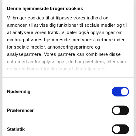
Denne hjemmeside bruger cookies
Information
Specifikationer
Vi bruger cookies til at tilpasse vores indhold og
annoncer, til at vise dig funktioner til sociale medier og til
at analysere vores trafik. Vi deler også oplysninger om
Bird Toy “Bunnball” er et robust og stimulerende
din brug af vores hjemmeside med vores partnere inden
fuglelegetøj fremstillet i slidstærkt akryl, designet til at
for sociale medier, annonceringspartnere og
aktivere og underholde fugle i buret. Legetøjet måler 17 x
8 cm og er særligt velegnet til mindre og mellemstore
analysepartnere. Vores partnere kan kombinere disse
papegøjer samt andre aktive burfugle.
data med andre oplysninger, du har givet dem, eller som
de har indsamlet fra din brug af deres tjenester.
Den hårde akrylkonstruktion gør legetøjet ekstra holdbart
og modstandsdygtigt over for fuglens næb, hvilket sikrer
lang levetid selv ved intensiv brug. Samtidig giver den
Samtykkevalg
glatte overflade en anderledes tekstur sammenlignet med
Nødvendig
trælegetøj, hvilket bidrager til variation i fuglens miljø.
“Bunnball” er designet til at stimulere fuglens naturlige
Præferencer
nysgerrighed og legelyst. Legetøjet kan bruges til at
skubbe, trække eller manipulere, hvilket er vigtigt for at
forebygge kedsomhed og understøtte mental aktivering.
Statistik