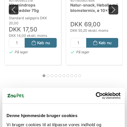
4011905602318
4011905607894
Vitamindrops
Natur-snack, Høballe m/
gulerødder 75g
blomstermix, ø 10×18
cm, 200 g
Standard salgspris DKK
DKK 69,00
20,00
DKK 17,50
DKK 55,20 ekskl. moms
DKK 14,00 ekskl. moms
Køb nu
Køb nu
På lager
På lager
Denne hjemmeside bruger cookies
Bestsælgende varer i Gnavergodbidder
Vi bruger cookies til at tilpasse vores indhold og