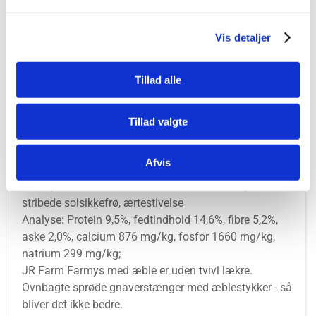
Vis detaljer
Tillad alle
Information
Specifikationer
Tillad valgte
160g
Afvis
Ingredienser: Majs, hvede, gulerødder, hørfrø, la plata
hirse, jordnødder, æbler 6,8%, manna hirse, rapsolie,
stribede solsikkefrø, ærtestivelse
Analyse: Protein 9,5%, fedtindhold 14,6%, fibre 5,2%,
aske 2,0%, calcium 876 mg/kg, fosfor 1660 mg/kg,
natrium 299 mg/kg;
JR Farm Farmys med æble er uden tvivl lækre.
Ovnbagte sprøde gnaverstænger med æblestykker - så
bliver det ikke bedre.