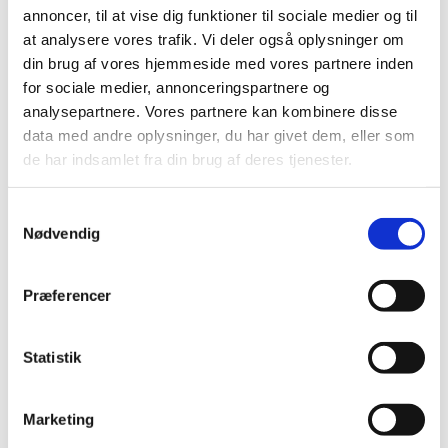
annoncer, til at vise dig funktioner til sociale medier og til
at analysere vores trafik. Vi deler også oplysninger om
Spar 17%
din brug af vores hjemmeside med vores partnere inden
for sociale medier, annonceringspartnere og
analysepartnere. Vores partnere kan kombinere disse
data med andre oplysninger, du har givet dem, eller som
JR FARM
de har indsamlet fra din brug af deres tjenester.
4008239384393
4024344082306
Ærteflager 500 G
JR Farm Æblegrene
Samtykkevalg
Vitakraft
100g
Nødvendig
Standard salgspris DKK
DKK 35,00
29,95
DKK 25,00
DKK 28,00 ekskl. moms
Præferencer
DKK 20,00 ekskl. moms
Køb nu
Køb nu
Statistik
På lager
På lager
Marketing