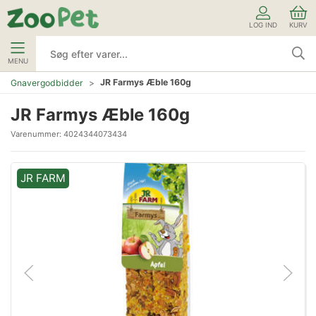
LOG IND
KURV
MENU
JR Farmys Æble 160g
Gnavergodbidder
JR Farmys Æble 160g
Varenummer:
4024344073434
JR FARM