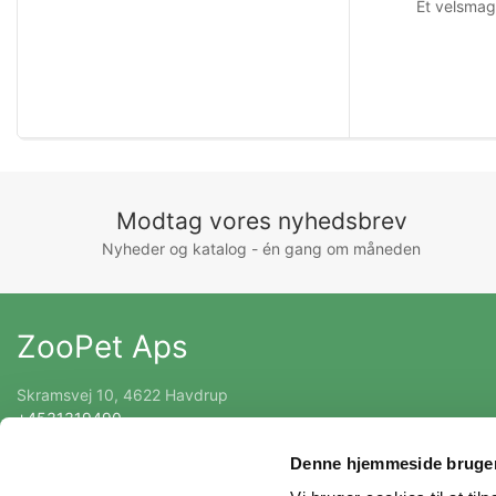
Et velsmage
Modtag vores nyhedsbrev
Nyheder og katalog - én gang om måneden
ZooPet Aps
Skramsvej 10, 4622 Havdrup
+4531319490
Kontakt@zoopet.dk
Denne hjemmeside bruger
CVR 42092258