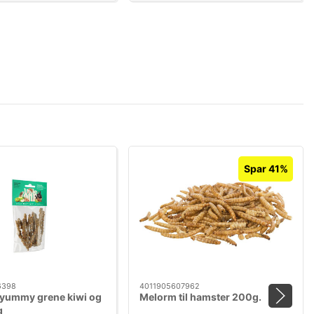
Spar 41%
6398
4011905607962
e yummy grene kiwi og
Melorm til hamster 200g.
g