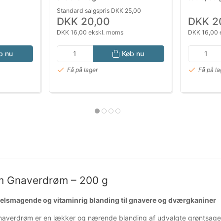
Standard salgspris DKK 25,00
DKK 20,00
DKK 2
DKK 16,00 ekskl. moms
DKK 16,00 
b nu
Køb nu
Få på lager
Få på la
m Gnaverdrøm – 200 g
velsmagende og vitaminrig blanding til gnavere og dværgkaniner
averdrøm er en lækker og nærende blanding af udvalgte grøntsager og 