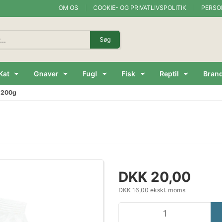
OM OS
COOKIE- OG PRIVATLIVSPOLITIK
PERSO
Søg
Kat
Gnaver
Fugl
Fisk
Reptil
Bran
 200g
DKK 20,00
DKK 16,00 ekskl. moms