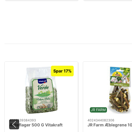
Spar 17%
JR FARM
4008239384393
4024344082306
Ærteflager 500 G Vitakraft
JR Farm Æblegrene 1