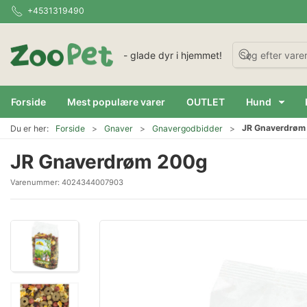
+4531319490
- glade dyr i hjemmet!
Forside
Mest populære varer
OUTLET
Hund
JR Gnaverdrøm
Du er her:
Forside
Gnaver
Gnavergodbidder
JR Gnaverdrøm 200g
Varenummer:
4024344007903