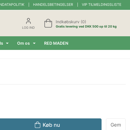
NDATAPOLITIK
HANDELSBETINGELSER
VIP TILMELDINGSLISTE
Indkøbskurv (0)
Gratis levering ved DKK 500 op til 20 kg
LOG IND
ds
Om os
RED MADEN
Køb nu
Gem