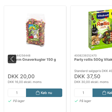
4024344256448
4008239252470
JR Farm Gnaverkugler 150 g
Party rollis 500g Vitak
Standard salgspris DKK 4
DKK 20,00
DKK 37,50
DKK 16,00 ekskl. moms
DKK 30,00 ekskl. moms
Køb nu
Kø
På lager
På lager