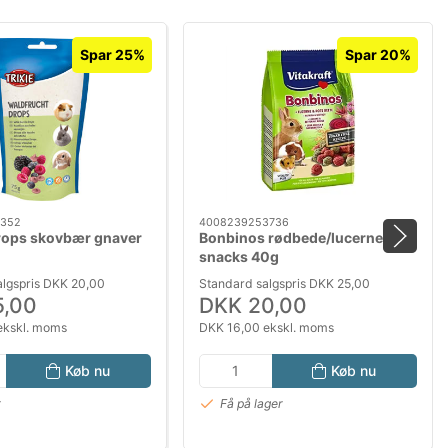
Spar 25%
Spar 20%
3352
4008239253736
rops skovbær gnaver
Bonbinos rødbede/lucerne
snacks 40g
algspris DKK 20,00
Standard salgspris DKK 25,00
5,00
DKK 20,00
ekskl. moms
DKK 16,00 ekskl. moms
Køb nu
Køb nu
r
Få på lager