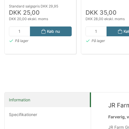
Standard salgspris DKK 29,95
DKK 25,00
DKK 35,00
DKK 20,00 ekskl. moms
DKK 28,00 ekskl. moms
Køb nu
Kø
På lager
På lager
Information
JR Far
Specifikationer
Farverig, 
JR Farm Gn