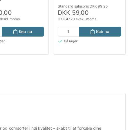
Standard salgspris DKK 99,95
0,00
DKK 59,00
ekskl. moms
DKK 47,20 ekskl. moms
Køb nu
Køb nu
ger
På lager
kornsorter i høj kvalitet – skabt til at forkæle dine