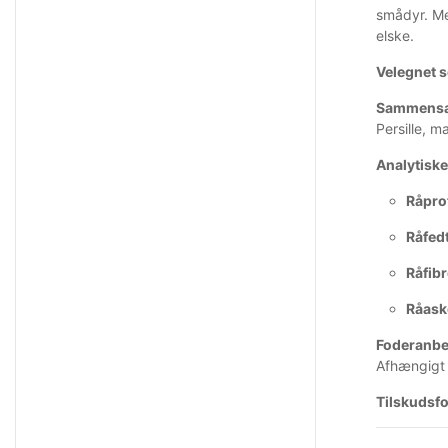
smådyr. Me
elske.
Velegnet 
Sammensæ
Persille, m
Analytiske
Råpro
Råfedt
Råfibr
Råask
Foderanbe
Afhængigt a
Tilskudsfo