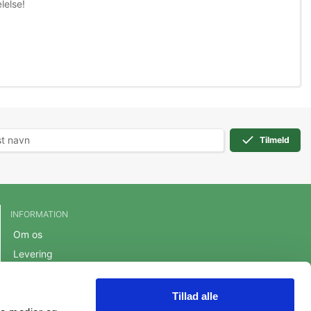
lelse!
Tilmeld
INFORMATION
Om os
Levering
Handelsbetingelser
Cookie- og privatlivspolitik
Tillad alle