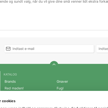
nde og sundt valg, når du vil give dine små venner lidt ekstra forkæ
KATALOG
Brands
Gnaver
Red maden!
Fugl
BLACK FRIDAY 2025
Fisk
 cookies
Mest populære varer
Reptil