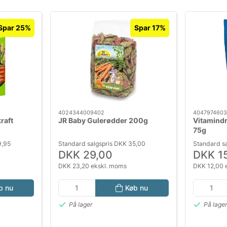
Spar 25%
Spar 17%
4024344009402
404797460
raft
JR Baby Gulerødder 200g
Vitamind
75g
9,95
Standard salgspris DKK 35,00
Standard s
DKK 29,00
DKK 1
DKK 23,20 ekskl. moms
DKK 12,00 
b nu
Køb nu
På lager
På lage