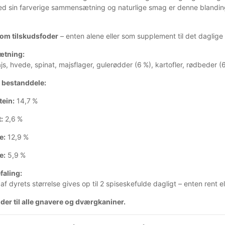
d sin farverige sammensætning og naturlige smag er denne blanding
som tilskudsfoder
– enten alene eller som supplement til det daglige 
tning:
ajs, hvede, spinat, majsflager, gulerødder (6 %), kartofler, rødbeder (6
 bestanddele:
tein:
14,7 %
:
2,6 %
e:
12,9 %
e:
5,9 %
faling:
f dyrets størrelse gives op til 2 spiseskefulde dagligt – enten rent 
der til alle gnavere og dværgkaniner.