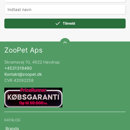
Tilmeld
ZooPet Aps
Skramsvej 10, 4622 Havdrup
+4531319490
Kontakt@zoopet.dk
CVR 42092258
KATALOG
Brands