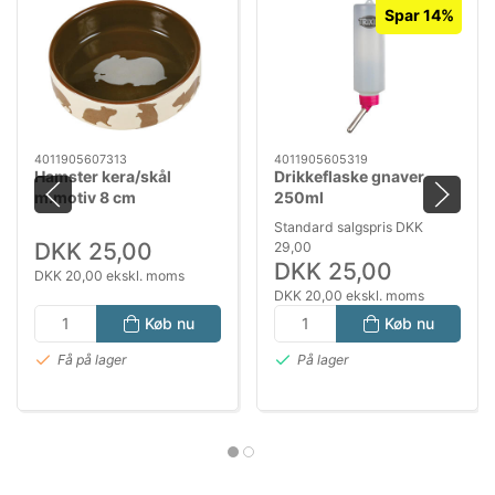
Spar 14%
4011905607313
4011905605319
Hamster kera/skål
Drikkeflaske gnaver
m.motiv 8 cm
250ml
Standard salgspris DKK
DKK 25,00
29,00
DKK 25,00
DKK 20,00 ekskl. moms
DKK 20,00 ekskl. moms
Køb nu
Køb nu
Få på lager
På lager