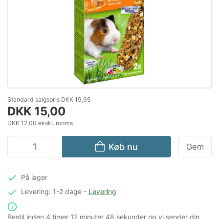
Forstør
Standard salgspris DKK 19,95
DKK 15,00
DKK 12,00 ekskl. moms
Køb nu
Gem
På lager
Levering: 1-2 dage
-
Levering
Bestil inden
4 timer
12 minuter
48 sekunder
og vi sender din