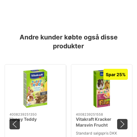
Andre kunder købte også disse
produkter
Spar 25%
4008239251350
4008239251558
Happy Teddy
Vitakraft Kracker
Marsvin Frucht
Standard salgspris DKK