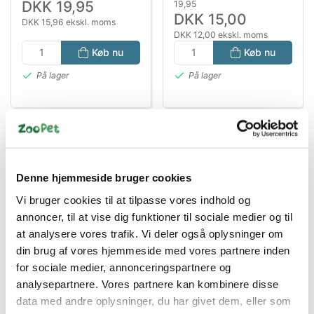
DKK 19,95
19,95
DKK 15,00
DKK 15,96 ekskl. moms
DKK 12,00 ekskl. moms
Køb nu
Køb nu
På lager
På lager
Denne hjemmeside bruger cookies
Vi bruger cookies til at tilpasse vores indhold og
annoncer, til at vise dig funktioner til sociale medier og til
at analysere vores trafik. Vi deler også oplysninger om
Bestsælgende varer i Gnavergodbidder
din brug af vores hjemmeside med vores partnere inden
for sociale medier, annonceringspartnere og
analysepartnere. Vores partnere kan kombinere disse
data med andre oplysninger, du har givet dem, eller som
Spar 17%