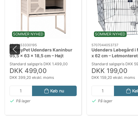
SOMMER NYHED
SOMMER NYHED
6942453330195
5707044053737
SunnyPet Udendørs Kaninbur
Udendørs Løbegård i 
95,5 x 63 x 18,5 cm – Højt
x 62 cm – Letmonteret
Kaninbur til Kaniner og Smådyr
Løbegård til Hvalpe 
Standard salgspris DKK 1.499,00
Standard salgspris DKK 5
DKK 499,00
DKK 199,00
DKK 399,20 ekskl. moms
DKK 159,20 ekskl. moms
Køb nu
Kø
På lager
På lager