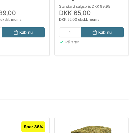
Bundstrøelse til Smådyr
Standard salgspris DKK 99,95
89,00
DKK 65,00
 ekskl. moms
DKK 52,00 ekskl. moms
Køb nu
Køb nu
r
På lager
Spar 36%