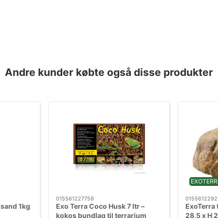
Andre kunder købte også disse produkter
EXOTERR
015561227759
0155612292
a sand 1kg
Exo Terra Coco Husk 7 ltr –
ExoTerra 
kokos bundlag til terrarium
28,5 x H 