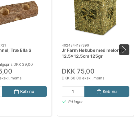
721
4024344197390
nel, Træ Ella S
Jr Farm Høkube med melorme
12.5x12.5cm 125gr
algspris DKK 39,00
5,00
DKK 75,00
ekskl. moms
DKK 60,00 ekskl. moms
Køb nu
Køb nu
r
På lager