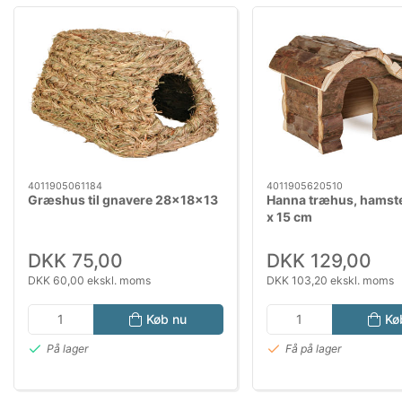
4011905061184
4011905620510
Græshus til gnavere 28x18x13
Hanna træhus, hamste
x 15 cm
DKK 75,00
DKK 129,00
DKK 60,00 ekskl. moms
DKK 103,20 ekskl. moms
Køb nu
Kø
På lager
Få på lager