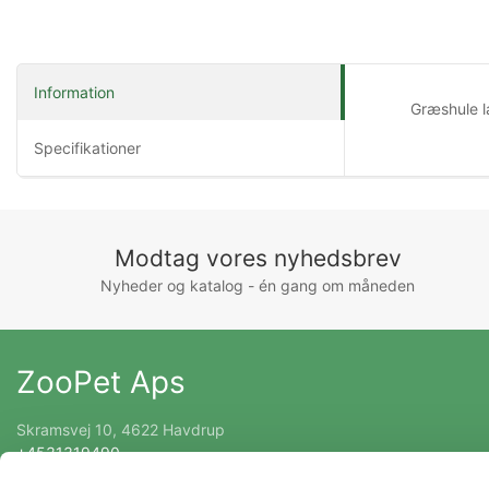
Information
Græshule l
Specifikationer
Modtag vores nyhedsbrev
Nyheder og katalog - én gang om måneden
ZooPet Aps
Skramsvej 10, 4622 Havdrup
+4531319490
Kontakt@zoopet.dk