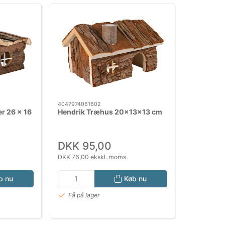
4047974061602
r 26 x 16
Hendrik Træhus 20x13x13 cm
DKK 95,00
DKK 76,00 ekskl. moms
b nu
Køb nu
Få på lager