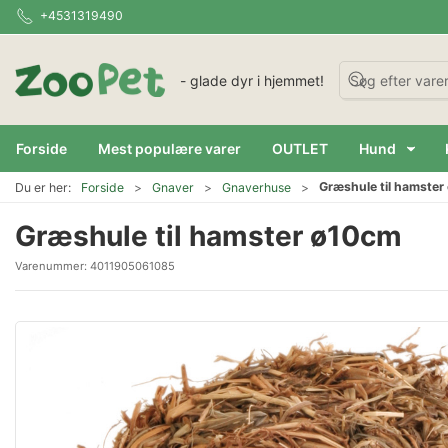
+4531319490
- glade dyr i hjemmet!
Forside
Mest populære varer
OUTLET
Hund
Græshule til hamste
Du er her:
Forside
Gnaver
Gnaverhuse
Græshule til hamster ø10cm
Varenummer:
4011905061085