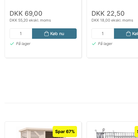
DKK 69,00
DKK 22,50
DKK 55,20 ekskl. moms
DKK 18,00 ekskl. moms
Køb nu
Kø
På lager
På lager
Spar 67%