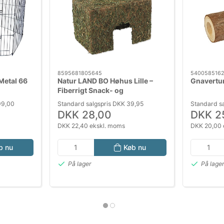
8595681805645
5400585162
Metal 66
Natur LAND BO Høhus Lille –
Gnavertun
Fiberrigt Snack- og
og Smådyr
Aktiveringshus til Kanin og
99,00
Standard salgspris DKK 39,95
Standard s
Gnaver
DKK 28,00
DKK 2
DKK 22,40 ekskl. moms
DKK 20,00 
b nu
Køb nu
På lager
På lage