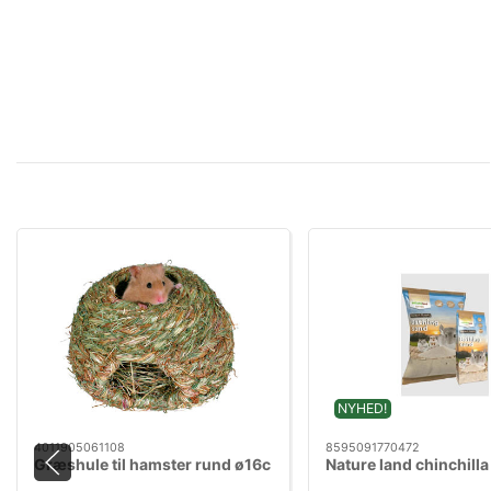
NYHED!
4011905061108
8595091770472
Græshule til hamster rund ø16c
Nature land chinchill