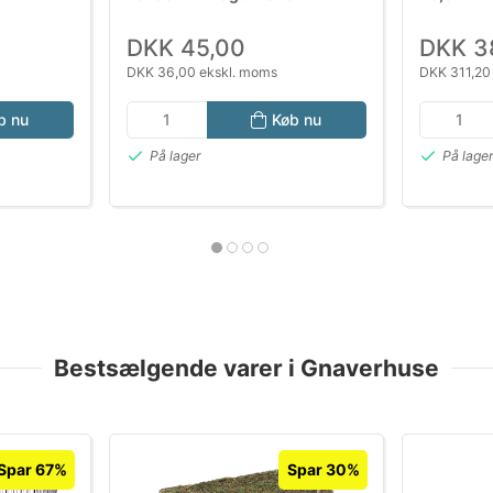
(komprimeret blok)
DKK 45,00
DKK 3
DKK 36,00 ekskl. moms
DKK 311,20
b nu
Køb nu
På lager
På lage
Bestsælgende varer i Gnaverhuse
Spar 67%
Spar 30%