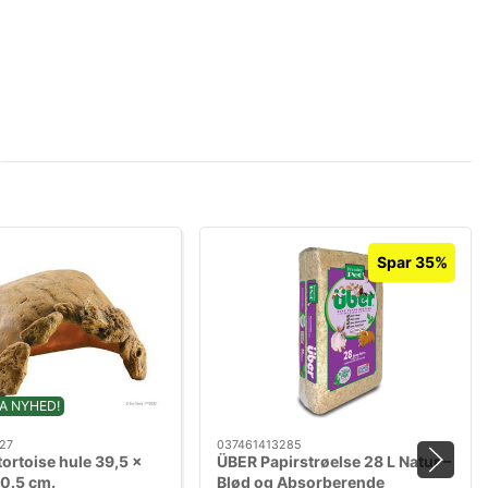
Spar 35%
A NYHED!
27
037461413285
tortoise hule 39,5 x
ÜBER Papirstrøelse 28 L Natur –
20.5 cm.
Blød og Absorberende