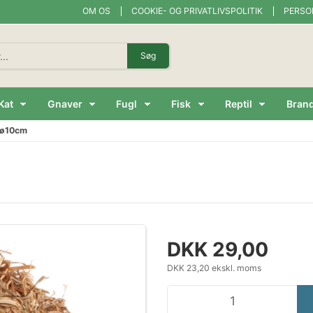
OM OS
COOKIE- OG PRIVATLIVSPOLITIK
PERSO
Søg
Kat
Gnaver
Fugl
Fisk
Reptil
Bran
r ø10cm
DKK 29,00
DKK 23,20 ekskl. moms