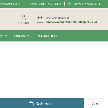
NDATAPOLITIK
HANDELSBETINGELSER
VIP TILMELDINGSLISTE
Indkøbskurv (0)
Gratis levering ved DKK 500 op til 20 kg
LOG IND
ds
Om os
RED MADEN
Køb nu
Gem