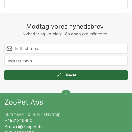
Modtag vores nyhedsbrev
Nyheder og katalog - én gang om måneden
Tilmeld
ZooPet Aps
Skramsvej 10, 4622 Havdrup
+4531319490
Kontakt@zoopet.dk