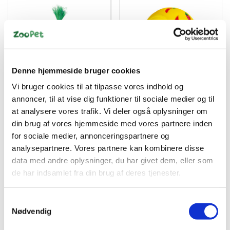
Denne hjemmeside bruger cookies
4011905061924
4011905062754
Vi bruger cookies til at tilpasse vores indhold og
Sisalgrøntsager, 2 stk.
Aktivitetsbold til
gnavere ø7c
annoncer, til at vise dig funktioner til sociale medier og til
at analysere vores trafik. Vi deler også oplysninger om
DKK 25,00
DKK 35,00
din brug af vores hjemmeside med vores partnere inden
DKK 20,00 ekskl. moms
DKK 28,00 ekskl. moms
for sociale medier, annonceringspartnere og
analysepartnere. Vores partnere kan kombinere disse
Køb nu
Køb nu
data med andre oplysninger, du har givet dem, eller som
de har indsamlet fra din brug af deres tjenester.
På lager
På lager
Samtykkevalg
Nødvendig