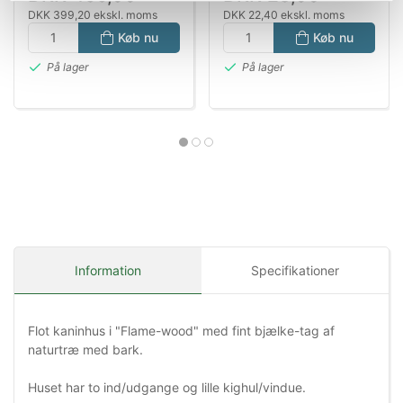
DKK 399,20 ekskl. moms
DKK 22,40 ekskl. moms
Køb nu
Køb nu
På lager
På lager
Information
Specifikationer
Flot kaninhus i "Flame-wood" med fint bjælke-tag af
naturtræ med bark.
Huset har to ind/udgange og lille kighul/vindue.