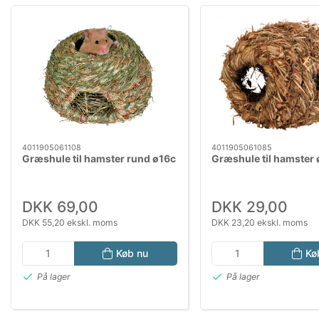
4011905061108
4011905061085
Græshule til hamster rund ø16c
Græshule til hamster
DKK 69,00
DKK 29,00
DKK 55,20 ekskl. moms
DKK 23,20 ekskl. moms
Køb nu
Kø
På lager
På lager