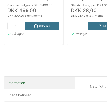
Kaninbur til Kaniner og Smådyr
Aktiveringshus til Kan
Standard salgspris DKK 1.499,00
Standard salgspris DKK 3
Gnaver
DKK 499,00
DKK 28,00
DKK 399,20 ekskl. moms
DKK 22,40 ekskl. moms
Køb nu
Kø
På lager
På lager
Information
Naturligt 
Specifikationer