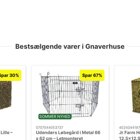
Bestsælgende varer i Gnaverhuse
Spar 30%
Spar 67%
SOMMER NYHED
5707044053737
402434419
ille –
Udendørs Løbegård i Metal 66
Jr Farm 
x 62 cm – Letmonteret
12.5x12.