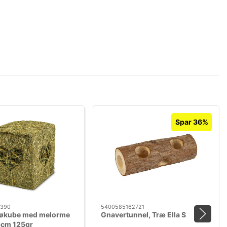
Spar 36%
7390
5400585162721
Høkube med melorme
Gnavertunnel, Træ Ella S
5cm 125gr