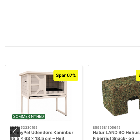
Spar 67%
SOMMER NYHED
6942453330195
8595681805645
SunnyPet Udendørs Kaninbur
Natur LAND BO Høhus L
95,5 x 63 x 18,5 cm – Højt
Fiberrigt Snack- og