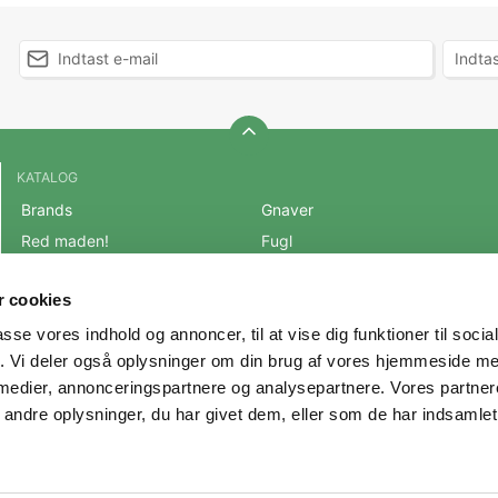
KATALOG
Brands
Gnaver
Red maden!
Fugl
BLACK FRIDAY 2025
Fisk
 cookies
Mest populære varer
Reptil
passe vores indhold og annoncer, til at vise dig funktioner til soci
OUTLET
Hest
fik. Vi deler også oplysninger om din brug af vores hjemmeside m
Hund
Andre Dyr
 medier, annonceringspartnere og analysepartnere. Vores partne
Kat
Veterinærfoder
ndre oplysninger, du har givet dem, eller som de har indsamlet 