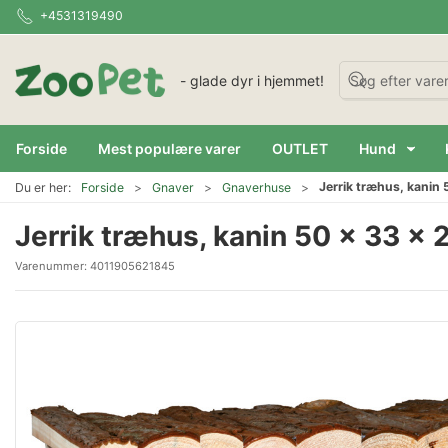
+4531319490
- glade dyr i hjemmet!
Forside
Mest populære varer
OUTLET
Hund
Jerrik træhus, kanin 
Du er her:
Forside
Gnaver
Gnaverhuse
Jerrik træhus, kanin 50 x 33 x
Varenummer:
4011905621845