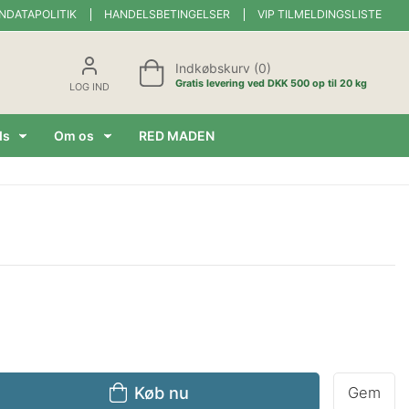
NDATAPOLITIK
HANDELSBETINGELSER
VIP TILMELDINGSLISTE
Indkøbskurv (0)
Gratis levering ved DKK 500 op til 20 kg
LOG IND
ds
Om os
RED MADEN
Køb nu
Gem