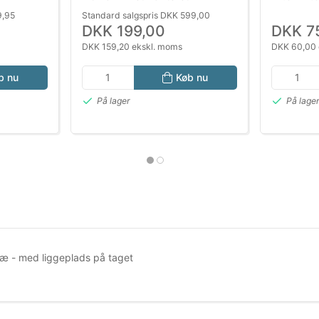
in og
Løbegård til Hvalpe og Smådyr
9,95
Standard salgspris DKK 599,00
DKK 199,00
DKK 7
DKK 159,20 ekskl. moms
DKK 60,00 
b nu
Køb nu
På lager
På lage
træ - med liggeplads på taget