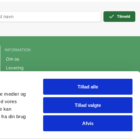
Tilmeld
INFORMATION
Om os
Levering
Handelsbetingelser
Cookie- og privatlivspolitik
Tillad alle
ale medier og
Persondatapolitik
ed vores
Fortrydelsesret
Tillad valgte
re kan
fra din brug
Afvis