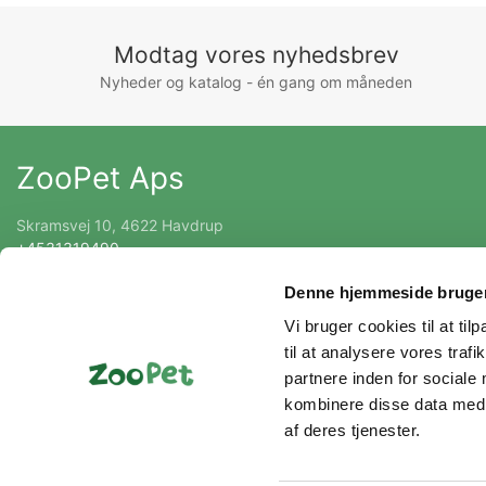
Modtag vores nyhedsbrev
Nyheder og katalog - én gang om måneden
ZooPet Aps
Skramsvej 10, 4622 Havdrup
+4531319490
Kontakt@zoopet.dk
Denne hjemmeside bruger
CVR 42092258
Vi bruger cookies til at til
til at analysere vores tra
partnere inden for sociale
kombinere disse data med a
af deres tjenester.