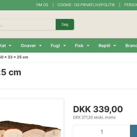
OM OS
COOKIE- OG PRIVATLIVSPOLITIK
PERSO
Søg
Kat
Gnaver
Fugl
Fisk
Reptil
Bran
50 x 33 x 25 cm
 25 cm
DKK 339,00
DKK 271,20 ekskl. moms