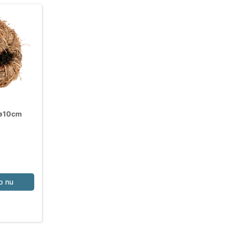
 ø10cm
b nu