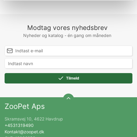
Modtag vores nyhedsbrev
Nyheder og katalog - én gang om måneden
Tilmeld
ZooPet Aps
Skramsvej 10, 4622 Havdrup
+4531319490
Kontakt@zoopet.dk