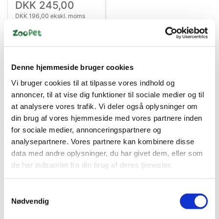
DKK 245,00
DKK 196,00 ekskl. moms
Køb nu
På lager
Denne hjemmeside bruger cookies
Vi bruger cookies til at tilpasse vores indhold og
annoncer, til at vise dig funktioner til sociale medier og til
at analysere vores trafik. Vi deler også oplysninger om
din brug af vores hjemmeside med vores partnere inden
for sociale medier, annonceringspartnere og
analysepartnere. Vores partnere kan kombinere disse
data med andre oplysninger, du har givet dem, eller som
Bestsælgende varer i Gnaverhuse
de har indsamlet fra din brug af deres tjenester.
Samtykkevalg
Nødvendig
Spar 67%
Spar 67%