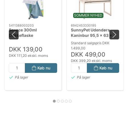
SOMMER NYHED
5411388003203
6942453330195
Source 300ml
SunnyPet Udendørs
Drikkeflaske
Kaninbur 95,5 x 63 x
18,5 cm – Højt Kaninbur
Standard salgspris DKK
til Kaniner og Smådyr
DKK 139,00
1.499,00
DKK 499,00
DKK 111,20 ekskl. moms
DKK 399,20 ekskl. moms
Køb nu
Køb nu
På lager
På lager