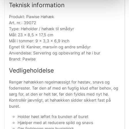
Teknisk information
Produkt: Pawise Høhæk
Art. nr.: 39072
Type: Høholder / høhæk til smådyr
Mål: 23 x 8,5 x 17,5 cm
Mål i tommer: 9 x 3,3 x 6,9 inch
Egnet til: Kaniner, marsvin og andre smådyr
Anvendelse: Servering og opbevaring af hø i bur
Brand: Pawise
Vedligeholdelse
Rengør høhækken regelmæssigt for høstøv, snavs og
foderrester. Tør den af med en fugtig klud efter behov, og
sørg for, at den er helt tør, før den fyldes med nyt hø.
Kontrollér jævnligt, at høhækken sidder sikkert fast på
buret.
Holder høet løftet fra bunden af buret
Hjælper med at reducere spild og snavs
Gør fodringen mere hygiejnisk