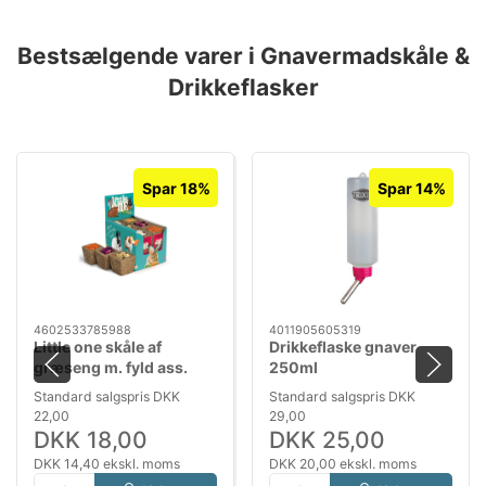
Bestsælgende varer i Gnavermadskåle &
Drikkeflasker
Spar 18%
Spar 14%
4602533785988
4011905605319
Little one skåle af
Drikkeflaske gnaver
græseng m. fyld ass.
250ml
Standard salgspris DKK
Standard salgspris DKK
22,00
29,00
DKK 18,00
DKK 25,00
DKK 14,40 ekskl. moms
DKK 20,00 ekskl. moms