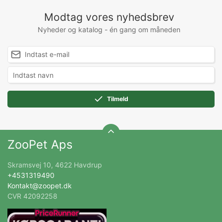
Modtag vores nyhedsbrev
Nyheder og katalog - én gang om måneden
Tilmeld
ZooPet Aps
Skramsvej 10, 4622 Havdrup
+4531319490
Kontakt@zoopet.dk
CVR 42092258