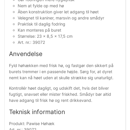
Nem at fylde op med hø
Åben konstruktion giver let adgang til høet
Velegnet til kaniner, marsvin og andre smådyr
Praktisk til daglig fodring
Kan monteres på buret
Størrelse: 23 x 8,5 x 17,5 cm
Art. nr.: 39072
Anvendelse
Fyld høhækken med frisk hø, og fastgør den sikkert på
burets tremmer i en passende højde. Sørg for, at dyret
nemt kan nå høet uden at skulle strække sig unaturligt.
Kontrollér høet dagligt, og udskift det, hvis det bliver
fugtigt, snavset eller mister friskhed. Smådyr bør altid
have adgang til frisk hø og rent drikkevand.
Teknisk information
Produkt: Pawise Høhæk
Art. nr.: 39072