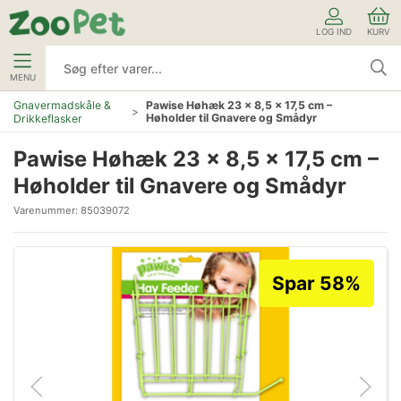
LOG IND
KURV
MENU
Gnavermadskåle &
Pawise Høhæk 23 x 8,5 x 17,5 cm –
Høholder til Gnavere og Smådyr
Drikkeflasker
Pawise Høhæk 23 x 8,5 x 17,5 cm –
Høholder til Gnavere og Smådyr
Varenummer:
85039072
Spar 58%